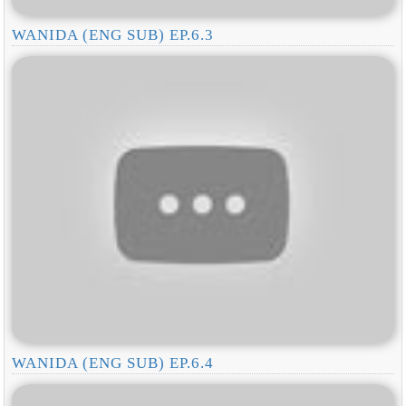
WANIDA (ENG SUB) EP.6.3
WANIDA (ENG SUB) EP.6.4