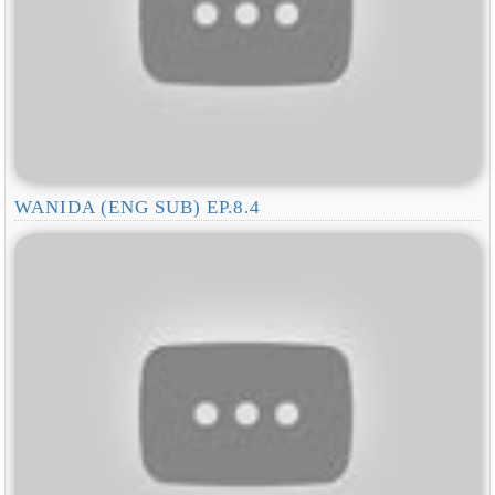
WANIDA (ENG SUB) EP.8.4