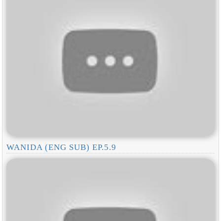
WANIDA (ENG SUB) EP.5.9