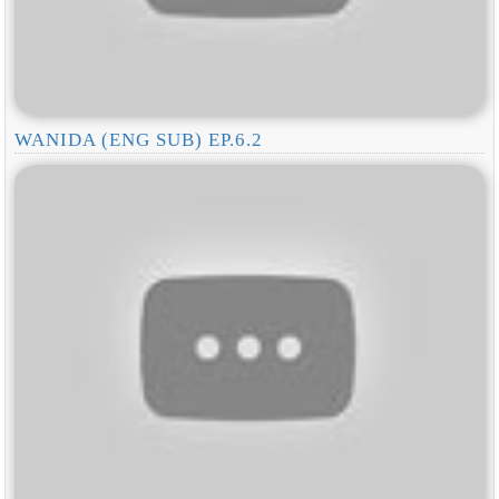
WANIDA (ENG SUB) EP.6.2