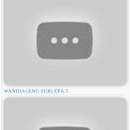
WANIDA (ENG SUB) EP.6.5