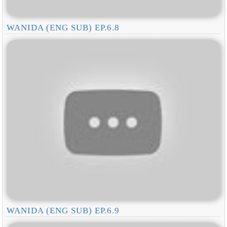
WANIDA (ENG SUB) EP.6.8
WANIDA (ENG SUB) EP.6.9