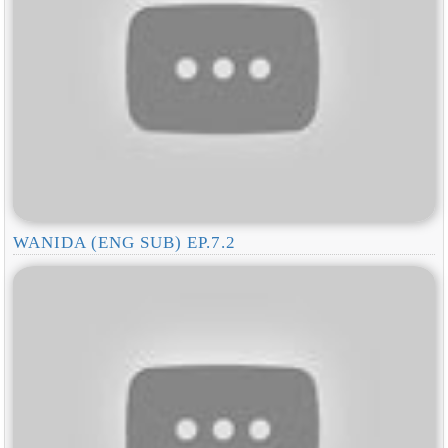
WANIDA (ENG SUB) EP.7.2