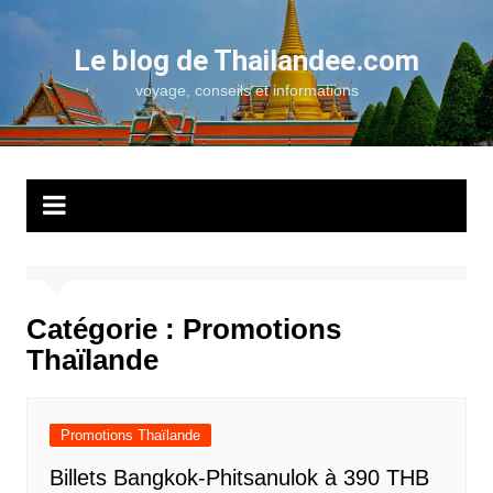
Aller
au
Le blog de Thailandee.com
contenu
voyage, conseils et informations
Catégorie :
Promotions
Thaïlande
Promotions Thaïlande
Billets Bangkok-Phitsanulok à 390 THB