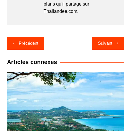
plans qu'il partage sur
Thailandee.com.
Navigation
Précédent
Suivant
de
l’article
Articles connexes