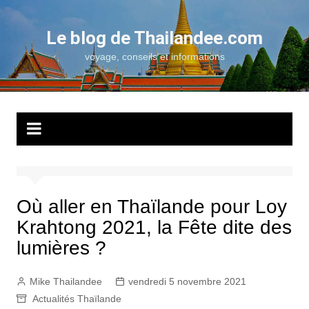
Aller
au
Le blog de Thailandee.com
contenu
voyage, conseils et informations
Où aller en Thaïlande pour Loy
Krahtong 2021, la Fête dite des
lumières ?
Mike Thailandee
vendredi 5 novembre 2021
Actualités Thaïlande