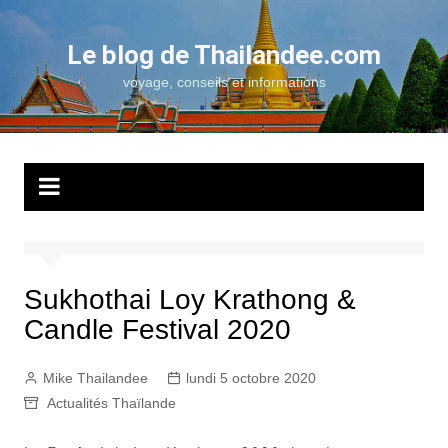
Aller
au
Le blog de Thailandee.com
contenu
voyage, conseils et informations
Sukhothai Loy Krathong &
Candle Festival 2020
Mike Thailandee
lundi 5 octobre 2020
Actualités Thaïlande