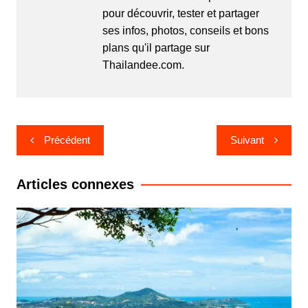
pour découvrir, tester et partager
ses infos, photos, conseils et bons
plans qu'il partage sur
Thailandee.com.
Navigation
Précédent
Suivant
de
l’article
Articles connexes