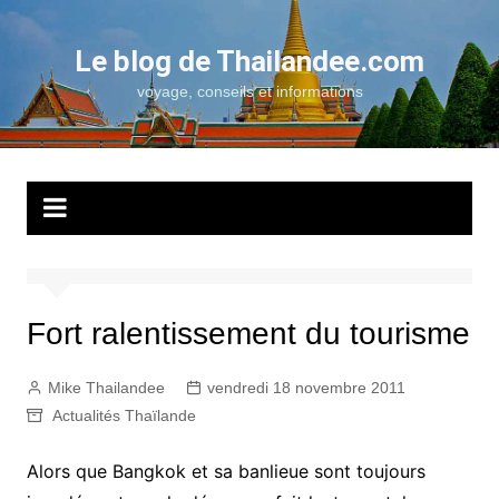
Aller
au
Le blog de Thailandee.com
contenu
voyage, conseils et informations
Fort ralentissement du tourisme
Mike Thailandee
vendredi 18 novembre 2011
Actualités Thaïlande
Alors que Bangkok et sa banlieue sont toujours