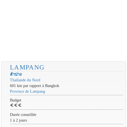
LAMPANG
ลำปาง
Thaïlande du Nord
601 km par rapport à Bangkok
Province de Lampang
Budget
euro
euro
euro
Durée conseillée
1 à 2 jours