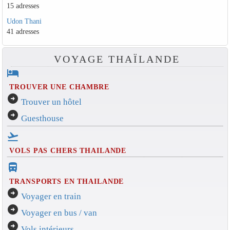
15 adresses
Udon Thani
41 adresses
VOYAGE THAÏLANDE
hotel
TROUVER UNE CHAMBRE
arrow_circle_right
Trouver un hôtel
arrow_circle_right
Guesthouse
flight_takeoff
VOLS PAS CHERS THAILANDE
directions_bus_filled
TRANSPORTS EN THAILANDE
arrow_circle_right
Voyager en train
arrow_circle_right
Voyager en bus / van
arrow_circle_right
Vols intérieurs