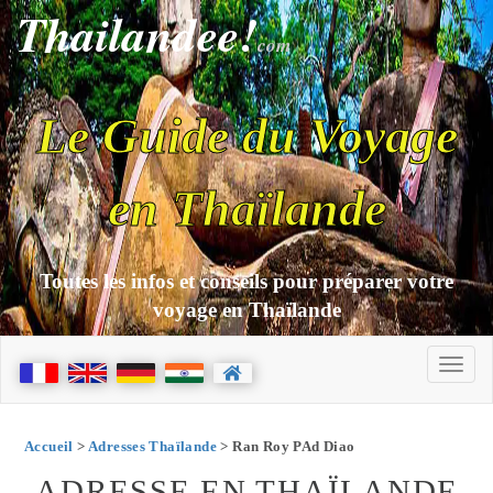
Thailandee!
com
Le Guide du Voyage
en Thaïlande
Toutes les infos et conseils pour préparer votre
voyage en Thaïlande
Accueil
>
Adresses Thaïlande
> Ran Roy PAd Diao
ADRESSE EN THAÏLANDE