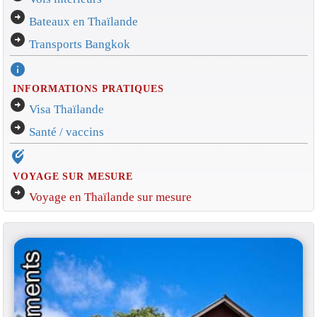
arrow_circle_right
Bateaux en Thaïlande
arrow_circle_right
Transports Bangkok
info
INFORMATIONS PRATIQUES
arrow_circle_right
Visa Thaïlande
arrow_circle_right
Santé / vaccins
edit_location_alt
VOYAGE SUR MESURE
arrow_circle_right
Voyage en Thaïlande sur mesure