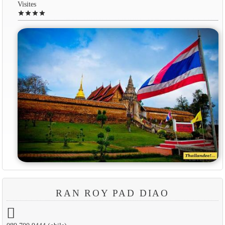
Visites
star
star
star
star
RAN ROY PAD DIAO