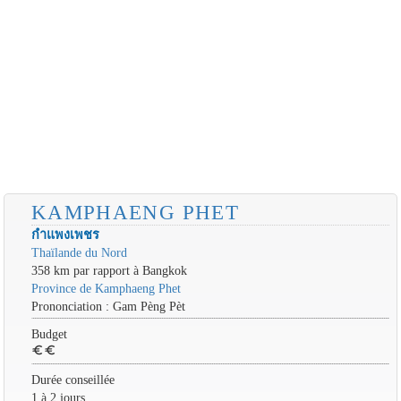
KAMPHAENG PHET
กำแพงเพชร
Thaïlande du Nord
358 km par rapport à Bangkok
Province de Kamphaeng Phet
Prononciation : Gam Pèng Pèt
Budget
euro
euro
Durée conseillée
1 à 2 jours