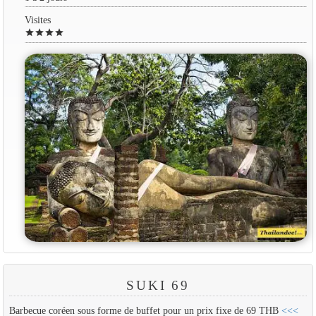
Visites
star
star
star
star
SUKI 69
Barbecue coréen sous forme de buffet pour un prix fixe de 69 THB
<<<