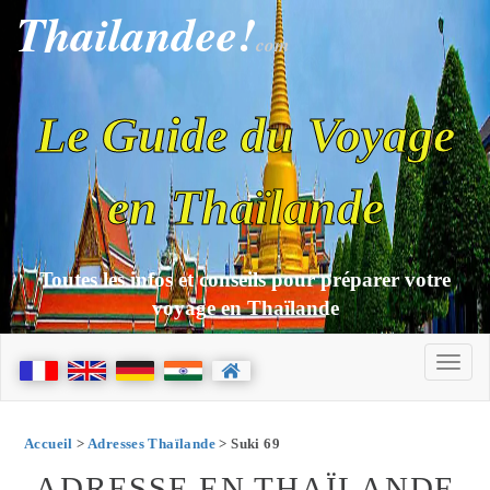
Thailandee!
com
Le Guide du Voyage
en Thaïlande
Toutes les infos et conseils pour préparer votre
voyage en Thaïlande
Accueil
>
Adresses Thaïlande
> Suki 69
ADRESSE EN THAÏLANDE