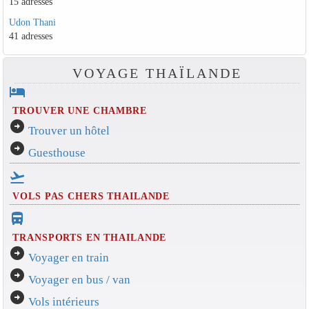
15 adresses
Udon Thani
41 adresses
VOYAGE THAÏLANDE
hotel
TROUVER UNE CHAMBRE
arrow_circle_right
Trouver un hôtel
arrow_circle_right
Guesthouse
flight_takeoff
VOLS PAS CHERS THAILANDE
directions_bus_filled
TRANSPORTS EN THAILANDE
arrow_circle_right
Voyager en train
arrow_circle_right
Voyager en bus / van
arrow_circle_right
Vols intérieurs