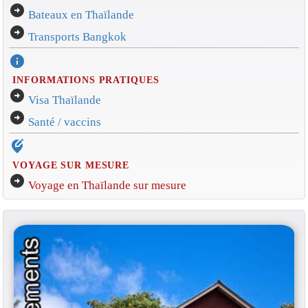
arrow_circle_right
Bateaux en Thaïlande
arrow_circle_right
Transports Bangkok
info
INFORMATIONS PRATIQUES
arrow_circle_right
Visa Thaïlande
arrow_circle_right
Santé / vaccins
edit_location_alt
VOYAGE SUR MESURE
arrow_circle_right
Voyage en Thaïlande sur mesure