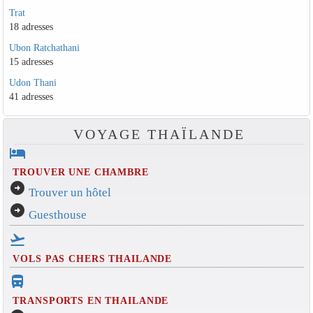
Trat
18 adresses
Ubon Ratchathani
15 adresses
Udon Thani
41 adresses
VOYAGE THAÏLANDE
hotel
TROUVER UNE CHAMBRE
arrow_circle_right
Trouver un hôtel
arrow_circle_right
Guesthouse
flight_takeoff
VOLS PAS CHERS THAILANDE
directions_bus_filled
TRANSPORTS EN THAILANDE