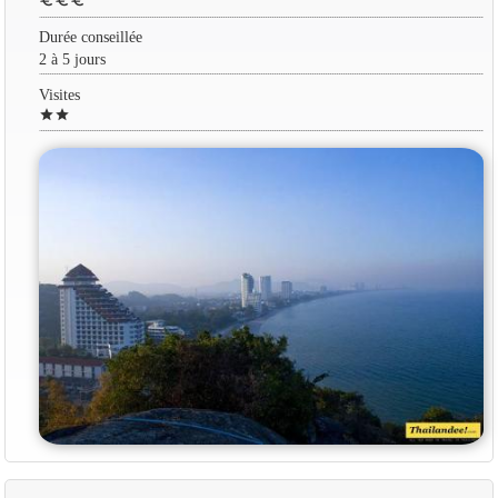
euro
euro
euro
Durée conseillée
2 à 5 jours
Visites
star
star