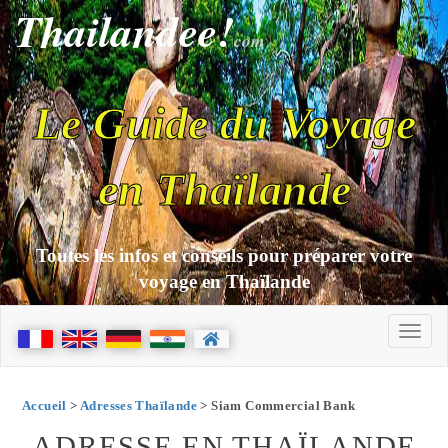
Thailandee!
com
Le Guide du Voyage
en Thaïlande
Toutes les infos et conseils pour préparer votre
voyage en Thaïlande
Accueil
>
Adresses Thaïlande
> Siam Commercial Bank
ADRESSE EN THAÏLANDE