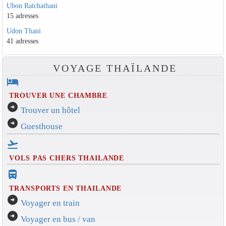
Ubon Ratchathani
15 adresses
Udon Thani
41 adresses
VOYAGE THAÏLANDE
hotel
TROUVER UNE CHAMBRE
arrow_circle_right
Trouver un hôtel
arrow_circle_right
Guesthouse
flight_takeoff
VOLS PAS CHERS THAILANDE
directions_bus_filled
TRANSPORTS EN THAILANDE
arrow_circle_right
Voyager en train
arrow_circle_right
Voyager en bus / van