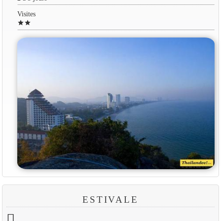
Visites
star
star
ESTIVALE