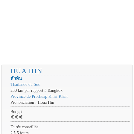
HUA HIN
หัวหิน
Thaïlande du Sud
230 km par rapport à Bangkok
Province de Prachuap Khiri Khan
Prononciation : Houa Hin
Budget
euro
euro
euro
Durée conseillée
2 à 5 jours