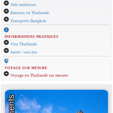
arrow_circle_right
Vols intérieurs
arrow_circle_right
Bateaux en Thaïlande
arrow_circle_right
Transports Bangkok
info
INFORMATIONS PRATIQUES
arrow_circle_right
Visa Thaïlande
arrow_circle_right
Santé / vaccins
edit_location_alt
VOYAGE SUR MESURE
arrow_circle_right
Voyage en Thaïlande sur mesure