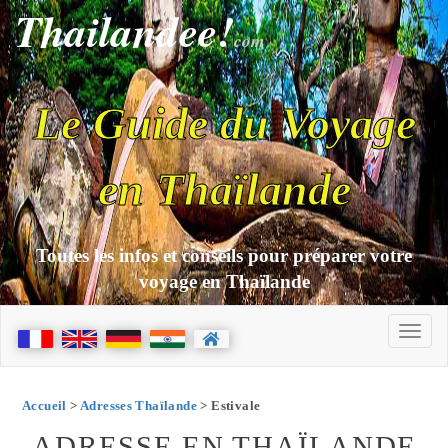
Thailandee!
com
Le Guide du Voyage
en Thaïlande
Toutes les infos et conseils pour préparer votre
voyage en Thaïlande
Accueil
>
Adresses Thaïlande
> Estivale
ADRESSE EN THAÏLANDE