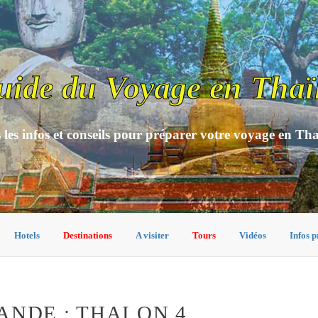
uide du Voyage en Thaï
 les infos et conseils pour préparer votre voyage en Th
Hotels
Destinations
A visiter
Tours
Vidéos
Infos p
NDE : THAI ON 4