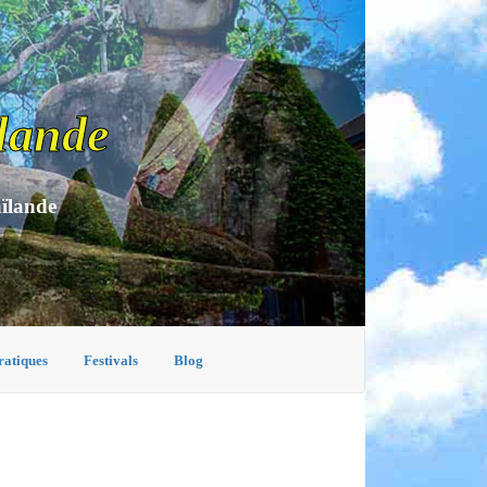
lande
aïlande
ratiques
Festivals
Blog