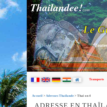
Thailandee!
com
Le G
Toutes
Transports
Accueil
>
Adresses Thaïlande
> Thai on 4
ADRESSE EN THAÏLA