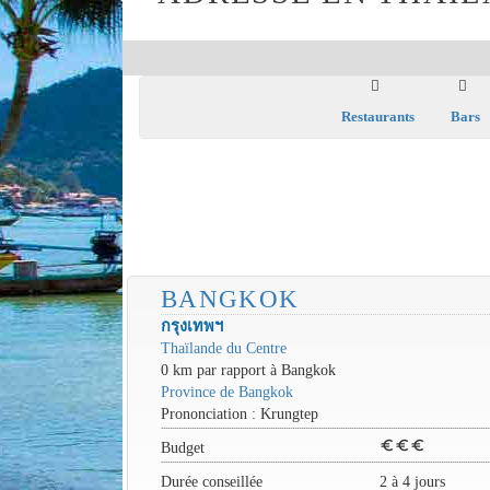
Restaurants
Bars
BANGKOK
กรุงเทพฯ
Thaïlande du Centre
0 km par rapport à Bangkok
Province de Bangkok
Prononciation : Krungtep
euro
euro
euro
Budget
Durée conseillée
2 à 4 jours