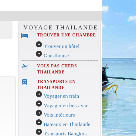
VOYAGE THAÏLANDE
hotel
TROUVER UNE CHAMBRE
arrow_circle_right
Trouver un hôtel
arrow_circle_right
Guesthouse
flight_takeoff
VOLS PAS CHERS
THAILANDE
directions_bus_filled
TRANSPORTS EN
THAILANDE
arrow_circle_right
Voyager en train
arrow_circle_right
Voyager en bus / van
arrow_circle_right
Vols intérieurs
arrow_circle_right
Bateaux en Thaïlande
arrow_circle_right
Transports Bangkok