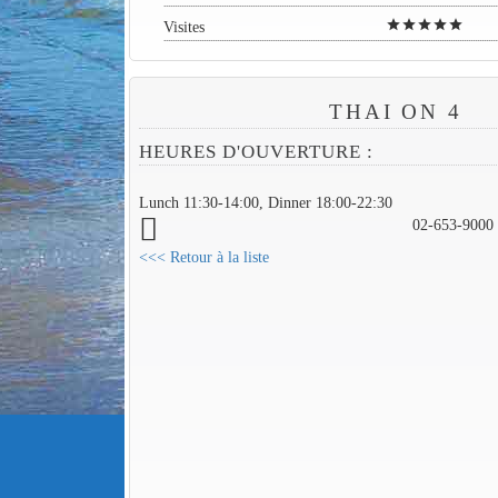
star
star
star
star
star
Visites
THAI ON 4
HEURES D'OUVERTURE :
Lunch 11:30-14:00, Dinner 18:00-22:30
02-653-9000
<<< Retour à la liste