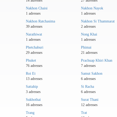
14 adresses
27 adresses
Nakhon Chaisi
Nakhon Nayok
1 adresses
1 adresses
Nakhon Ratchasima
Nakhon Si Thammarat
39 adresses
2 adresses
Narathiwat
Nong Khai
1 adresses
1 adresses
Phetchaburi
Phimai
29 adresses
21 adresses
Phuket
Prachuap Khiri Khan
76 adresses
7 adresses
Roi Et
Samut Sakhon
13 adresses
6 adresses
Sattahip
Si Racha
3 adresses
6 adresses
Sukhothai
Surat Thani
16 adresses
12 adresses
Trang
Trat