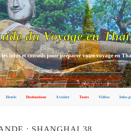
uide du Voyage en Thaï
 les infos et conseils pour préparer votre voyage en Th
Hotels
Destinations
A visiter
Tours
Vidéos
Infos p
ANDE : SHANGHAI 38