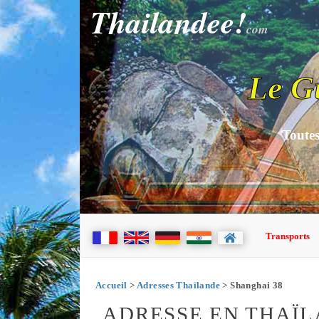
Thailandee!
com
Le G
Toutes
Transports
Accueil
>
Adresses Thaïlande
> Shanghai 38
ADRESSE EN THAÏL