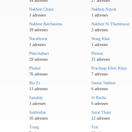
14 adresses
27 adresses
Nakhon Chaisi
Nakhon Nayok
1 adresses
1 adresses
Nakhon Ratchasima
Nakhon Si Thammarat
39 adresses
2 adresses
Narathiwat
Nong Khai
1 adresses
1 adresses
Phetchaburi
Phimai
29 adresses
21 adresses
Phuket
Prachuap Khiri Khan
76 adresses
7 adresses
Roi Et
Samut Sakhon
13 adresses
6 adresses
Sattahip
Si Racha
3 adresses
6 adresses
Sukhothai
Surat Thani
16 adresses
12 adresses
Trang
Trat