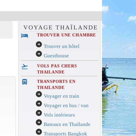
VOYAGE THAÏLANDE
hotel
TROUVER UNE CHAMBRE
arrow_circle_right
Trouver un hôtel
arrow_circle_right
Guesthouse
flight_takeoff
VOLS PAS CHERS
THAILANDE
directions_bus_filled
TRANSPORTS EN
THAILANDE
arrow_circle_right
Voyager en train
arrow_circle_right
Voyager en bus / van
arrow_circle_right
Vols intérieurs
arrow_circle_right
Bateaux en Thaïlande
arrow_circle_right
Transports Bangkok