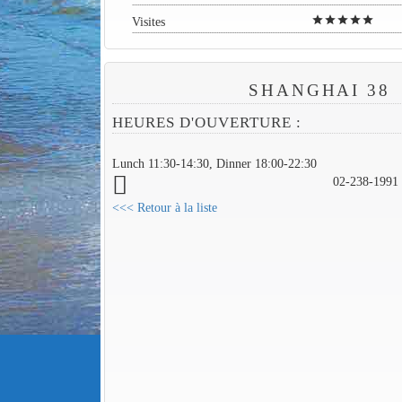
star
star
star
star
star
Visites
SHANGHAI 38
HEURES D'OUVERTURE :
Lunch 11:30-14:30, Dinner 18:00-22:30
02-238-1991
<<< Retour à la liste