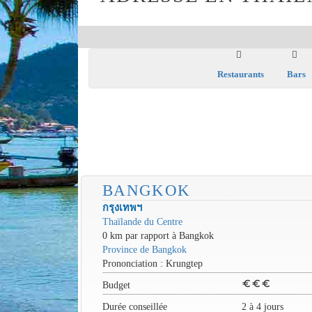
Restaurants
Bars
BANGKOK
กรุงเทพฯ
Thaïlande du Centre
0 km par rapport à Bangkok
Province de Bangkok
Prononciation : Krungtep
euro
euro
euro
Budget
Durée conseillée
2 à 4 jours