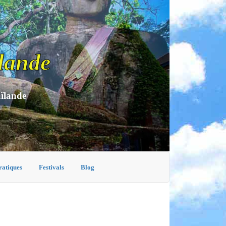
lande
aïlande
ratiques
Festivals
Blog