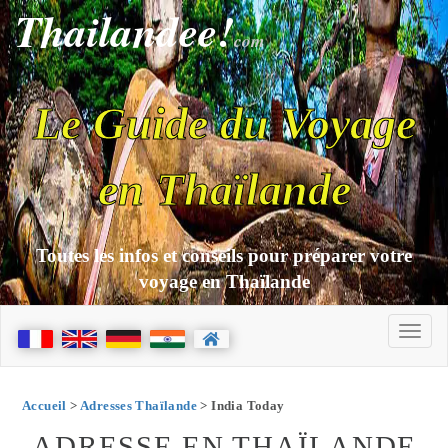
Thailandee!
com
Le Guide du Voyage
en Thaïlande
Toutes les infos et conseils pour préparer votre
voyage en Thaïlande
Accueil
>
Adresses Thaïlande
> India Today
ADRESSE EN THAÏLANDE