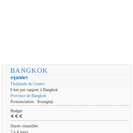
BANGKOK
กรุงเทพฯ
Thaïlande du Centre
0 km par rapport à Bangkok
Province de Bangkok
Prononciation : Krungtep
Budget
euro
euro
euro
Durée conseillée
2 à 4 jours