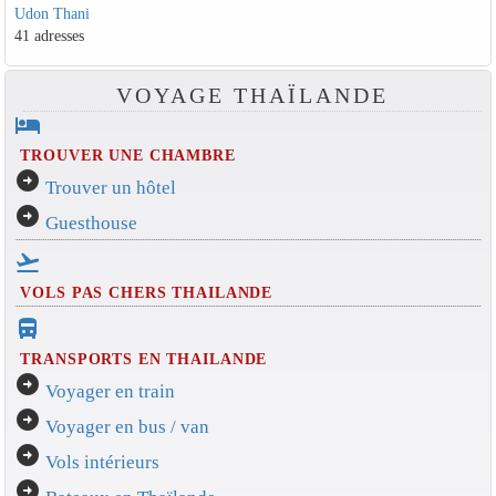
Udon Thani
41 adresses
VOYAGE THAÏLANDE
hotel
TROUVER UNE CHAMBRE
arrow_circle_right
Trouver un hôtel
arrow_circle_right
Guesthouse
flight_takeoff
VOLS PAS CHERS THAILANDE
directions_bus_filled
TRANSPORTS EN THAILANDE
arrow_circle_right
Voyager en train
arrow_circle_right
Voyager en bus / van
arrow_circle_right
Vols intérieurs
arrow_circle_right