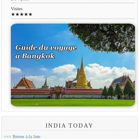
Visites
star
star
star
star
star
INDIA TODAY
<<< Retour à la liste