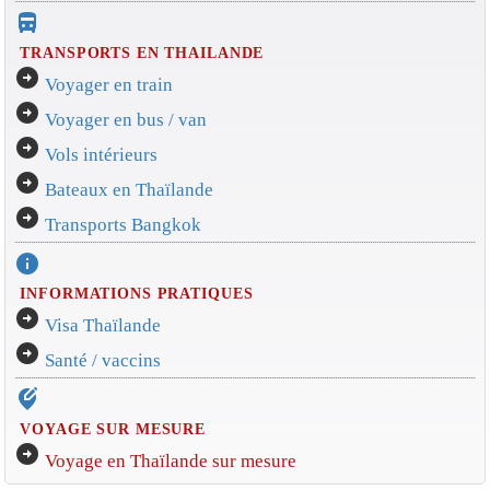
directions_bus_filled
TRANSPORTS EN THAILANDE
arrow_circle_right
Voyager en train
arrow_circle_right
Voyager en bus / van
arrow_circle_right
Vols intérieurs
arrow_circle_right
Bateaux en Thaïlande
arrow_circle_right
Transports Bangkok
info
INFORMATIONS PRATIQUES
arrow_circle_right
Visa Thaïlande
arrow_circle_right
Santé / vaccins
edit_location_alt
VOYAGE SUR MESURE
arrow_circle_right
Voyage en Thaïlande sur mesure