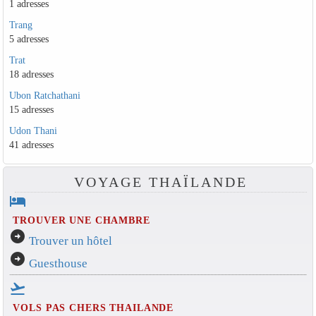
1 adresses
Trang
5 adresses
Trat
18 adresses
Ubon Ratchathani
15 adresses
Udon Thani
41 adresses
VOYAGE THAÏLANDE
hotel
TROUVER UNE CHAMBRE
arrow_circle_right
Trouver un hôtel
arrow_circle_right
Guesthouse
flight_takeoff
VOLS PAS CHERS THAILANDE