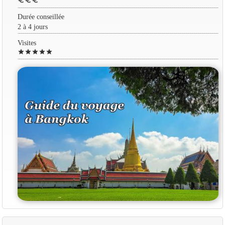
euro
euro
euro
Durée conseillée
2 à 4 jours
Visites
star
star
star
star
star