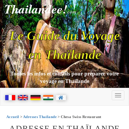
Thailandee!
com
Le Guide du Voyage
en Thaïlande
Toutes les infos et conseils pour préparer votre
voyage en Thaïlande
Accueil
>
Adresses Thaïlande
> Chesa Swiss Restaurant
ADRESSE EN THAÏLANDE