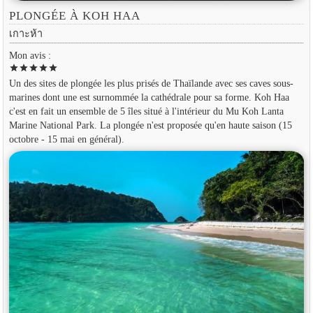
PLONGÉE À KOH HAA
เกาะห้า
Mon avis :
star
star
star
star
star
Un des sites de plongée les plus prisés de Thaïlande avec ses caves sous-
marines dont une est surnommée la cathédrale pour sa forme. Koh Haa
c'est en fait un ensemble de 5 îles situé à l'intérieur du Mu Koh Lanta
Marine National Park. La plongée n'est proposée qu'en haute saison (15
octobre - 15 mai en général).