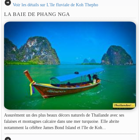
arrow_circle_right
Voir les détails sur L'île fluviale de Koh Thepho
LA BAIE DE PHANG NGA
Assurément un des plus beaux décors naturels de Thaïlande avec ses
falaises et montagnes calcaire dans une mer turquoise. Elle abrite
notamment la célèbre James Bond Island et l'île de Koh...