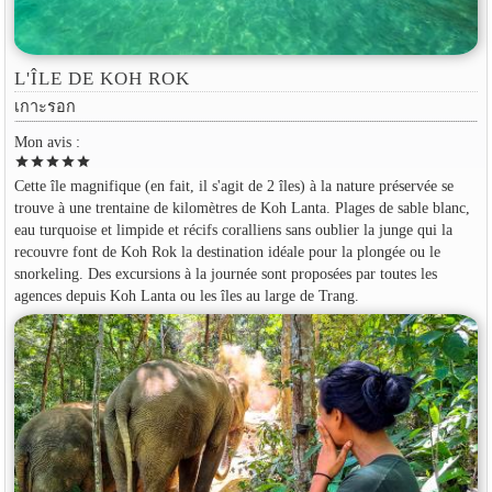
L'ÎLE DE KOH ROK
เกาะรอก
Mon avis :
star
star
star
star
star
Cette île magnifique (en fait, il s'agit de 2 îles) à la nature préservée se
trouve à une trentaine de kilomètres de Koh Lanta. Plages de sable blanc,
eau turquoise et limpide et récifs coralliens sans oublier la junge qui la
recouvre font de Koh Rok la destination idéale pour la plongée ou le
snorkeling. Des excursions à la journée sont proposées par toutes les
agences depuis Koh Lanta ou les îles au large de Trang.