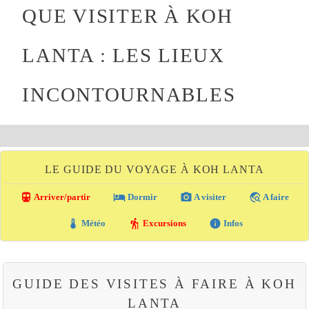
QUE VISITER À KOH
LANTA : LES LIEUX
INCONTOURNABLES
LE GUIDE DU VOYAGE À KOH LANTA
directions_transit
local_hotel
photo_camera
travel_explore
Arriver/partir
Dormir
A visiter
A faire
thermostat
hiking
info
Météo
Excursions
Infos
GUIDE DES VISITES À FAIRE À KOH
LANTA