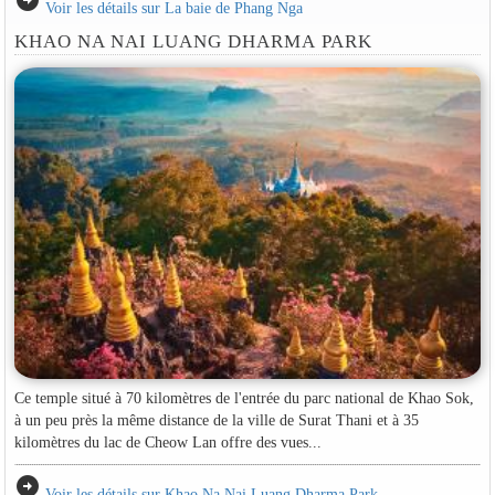
arrow_circle_right
Voir les détails sur La baie de Phang Nga
KHAO NA NAI LUANG DHARMA PARK
Ce temple situé à 70 kilomètres de l'entrée du parc national de Khao Sok,
à un peu près la même distance de la ville de Surat Thani et à 35
kilomètres du lac de Cheow Lan offre des vues...
arrow_circle_right
Voir les détails sur Khao Na Nai Luang Dharma Park