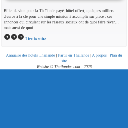
Billet d'avion pour la Thaïlande payé, hôtel offert, quelques milliers
d'euros à la clé pour une simple mission à accomplir sur place : ces
annonces qui circulent sur les réseaux sociaux ont de quoi faire rêver…
mais aussi de quoi...
arrow_circle_right
arrow_circle_right
arrow_circle_right
Lire la suite
Annuaire des hotels Thailande
|
Partir en Thailande
|
A propos
|
Plan du
site
Website © Thailandee.com - 2026