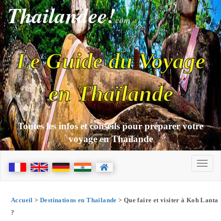
Thailandee!
com
Le Guide du Voyage
en Thaïlande
Toutes les infos et conseils pour préparer votre
voyage en Thaïlande
Accueil
>
Destinations en Thaïlande
> Que faire et visiter à Koh Lanta
?