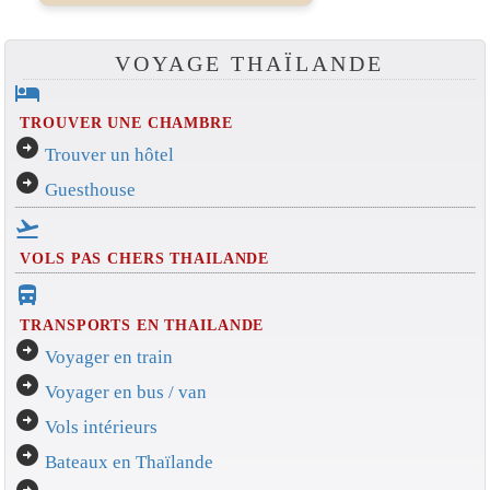
VOYAGE THAÏLANDE
hotel
TROUVER UNE CHAMBRE
arrow_circle_right
Trouver un hôtel
arrow_circle_right
Guesthouse
flight_takeoff
VOLS PAS CHERS THAILANDE
directions_bus_filled
TRANSPORTS EN THAILANDE
arrow_circle_right
Voyager en train
arrow_circle_right
Voyager en bus / van
arrow_circle_right
Vols intérieurs
arrow_circle_right
Bateaux en Thaïlande
arrow_circle_right