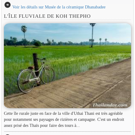
arrow_circle_right
Voir les détails sur Musée de la céramique Dhanabadee
L'ÎLE FLUVIALE DE KOH THEPHO
Cette île rurale juste en face de la ville d'Uthai Thani est très agréable
pour notamment ses paysages de rizières et campagne. C'est un endroit
assez prisé des Thaïs pour faire des tours à...