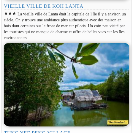
VIEILLE VILLE DE KOH LANTA
star
star
star
La vieille ville de Lanta était la capitale de l'île il y a environ un
siècle. On y trouve une ambiance plus authentique avec des maison en
bois dont certaines sur le front de mer sur pilotis. Un coin peu visité par
les touristes qui ne manque de charme et offre de belles vues sur les îles
environnantes.
TUNG YEE PENG VILLAGE