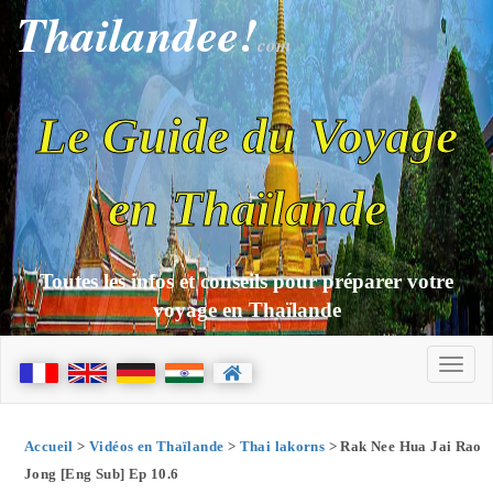
Thailandee!
com
Le Guide du Voyage
en Thaïlande
Toutes les infos et conseils pour préparer votre
voyage en Thaïlande
Accueil
>
Vidéos en Thaïlande
>
Thai lakorns
> Rak Nee Hua Jai Rao
Jong [Eng Sub] Ep 10.6