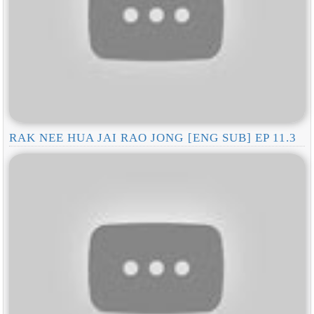
RAK NEE HUA JAI RAO JONG [ENG SUB] EP 11.3