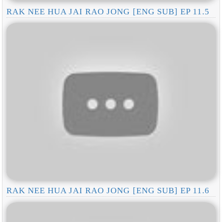
RAK NEE HUA JAI RAO JONG [ENG SUB] EP 11.5
RAK NEE HUA JAI RAO JONG [ENG SUB] EP 11.6