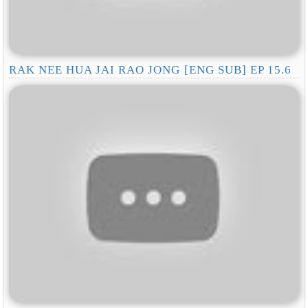
RAK NEE HUA JAI RAO JONG [ENG SUB] EP 15.6