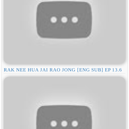
RAK NEE HUA JAI RAO JONG [ENG SUB] EP 13.6