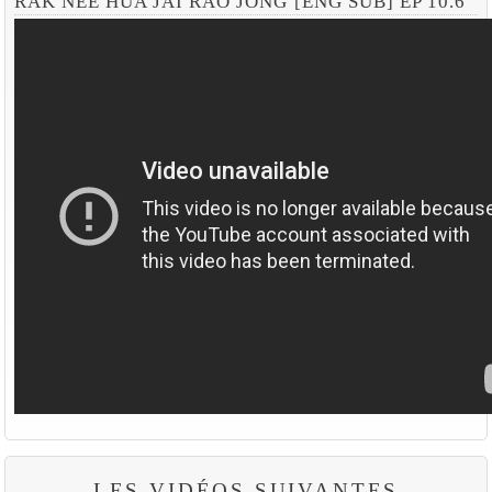
RAK NEE HUA JAI RAO JONG [ENG SUB] EP 10.6
LES VIDÉOS SUIVANTES