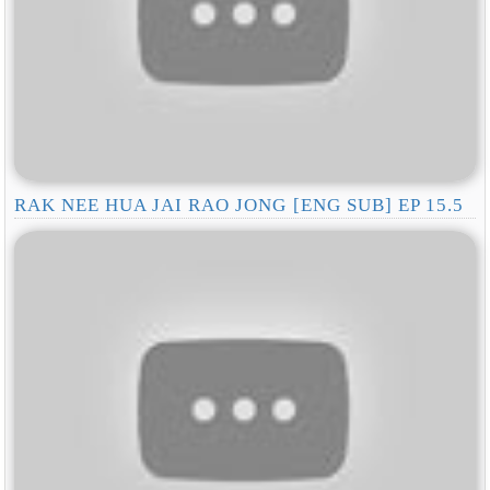
RAK NEE HUA JAI RAO JONG [ENG SUB] EP 15.5