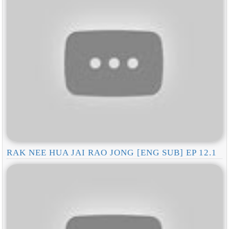
RAK NEE HUA JAI RAO JONG [ENG SUB] EP 12.1