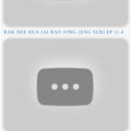
RAK NEE HUA JAI RAO JONG [ENG SUB] EP 11.4