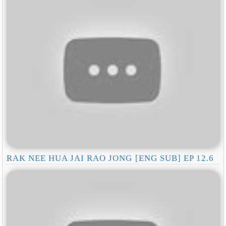
RAK NEE HUA JAI RAO JONG [ENG SUB] EP 12.6