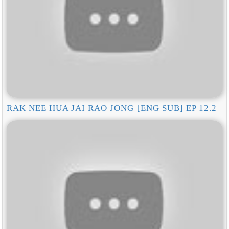
RAK NEE HUA JAI RAO JONG [ENG SUB] EP 12.2