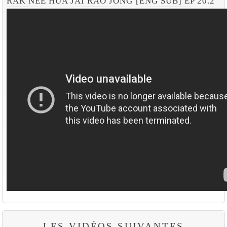
RAK NEE HUA JAI RAO JONG [ENG SUB] EP 20.2
LES VIDÉOS SUIVANTES