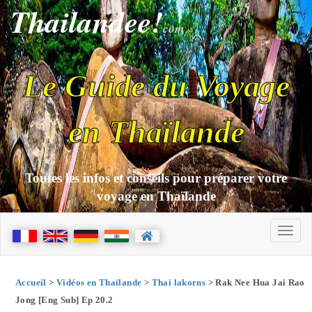
Thailandee!
com
Le Guide du Voyage
en Thaïlande
Toutes les infos et conseils pour préparer votre
voyage en Thaïlande
Accueil
>
Vidéos en Thaïlande
>
Thai lakorns
> Rak Nee Hua Jai Rao
Jong [Eng Sub] Ep 20.2