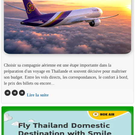
Choisir sa compagnie aérienne est une étape importante dans la
préparation d'un voyage en Thaïlande et souvent décisive pour maîtriser
son budget. Entre les vols directs, les correspondances, le confort à bord,
le prix des billets ou encore...
arrow_circle_right
arrow_circle_right
arrow_circle_right
Lire la suite