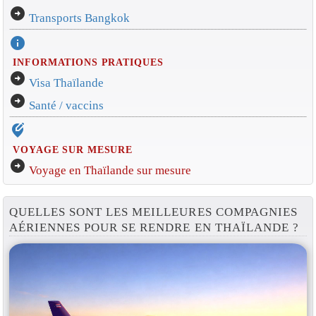
arrow_circle_right
Transports Bangkok
info
INFORMATIONS PRATIQUES
arrow_circle_right
Visa Thaïlande
arrow_circle_right
Santé / vaccins
edit_location_alt
VOYAGE SUR MESURE
arrow_circle_right
Voyage en Thaïlande sur mesure
QUELLES SONT LES MEILLEURES COMPAGNIES
AÉRIENNES POUR SE RENDRE EN THAÏLANDE ?