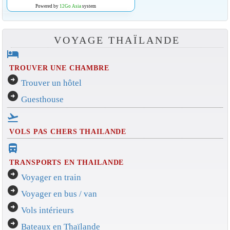
Powered by
12Go Asia
system
VOYAGE THAÏLANDE
hotel
TROUVER UNE CHAMBRE
arrow_circle_right
Trouver un hôtel
arrow_circle_right
Guesthouse
flight_takeoff
VOLS PAS CHERS THAILANDE
directions_bus_filled
TRANSPORTS EN THAILANDE
arrow_circle_right
Voyager en train
arrow_circle_right
Voyager en bus / van
arrow_circle_right
Vols intérieurs
arrow_circle_right
Bateaux en Thaïlande