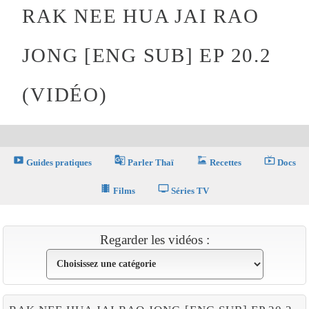
RAK NEE HUA JAI RAO
JONG [ENG SUB] EP 20.2
(VIDÉO)
smart_display
g_translate
dinner_dining
live_tv
Guides pratiques
Parler Thaï
Recettes
Docs
theaters
tv
Films
Séries TV
Regarder les vidéos :