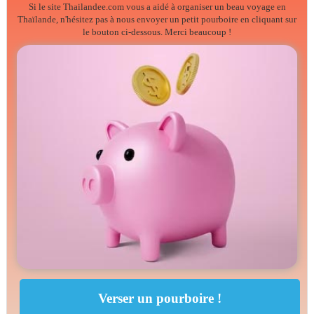
Si le site Thailandee.com vous a aidé à organiser un beau voyage en
Thaïlande, n'hésitez pas à nous envoyer un petit pourboire en cliquant sur
le bouton ci-dessous. Merci beaucoup !