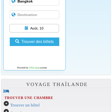
Août, 10
Trouver des billets
Powered by
12Go Asia
system
VOYAGE THAÏLANDE
hotel
TROUVER UNE CHAMBRE
arrow_circle_right
Trouver un hôtel
arrow_circle_right