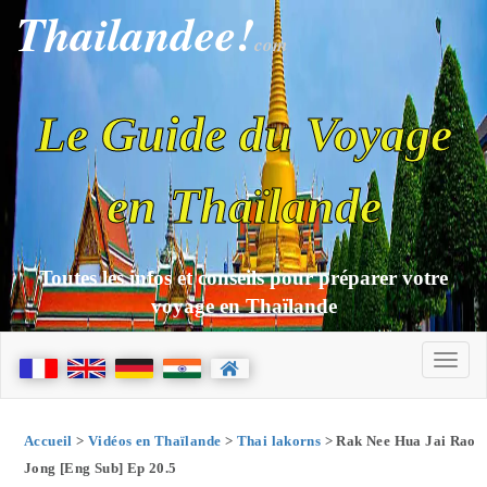
Thailandee!
com
Le Guide du Voyage
en Thaïlande
Toutes les infos et conseils pour préparer votre
voyage en Thaïlande
Accueil
>
Vidéos en Thaïlande
>
Thai lakorns
> Rak Nee Hua Jai Rao
Jong [Eng Sub] Ep 20.5