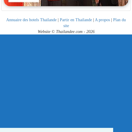
Annuaire des hotels Thailande
|
Partir en Thailande
|
A propos
|
Plan du
site
Website © Thailandee.com - 2026