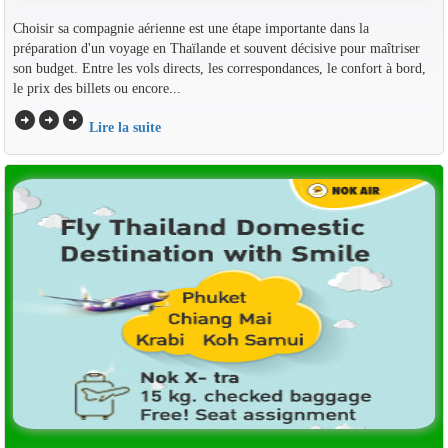
Choisir sa compagnie aérienne est une étape importante dans la
préparation d'un voyage en Thaïlande et souvent décisive pour maîtriser
son budget. Entre les vols directs, les correspondances, le confort à bord,
le prix des billets ou encore...
arrow_circle_right
arrow_circle_right
arrow_circle_right
Lire la suite