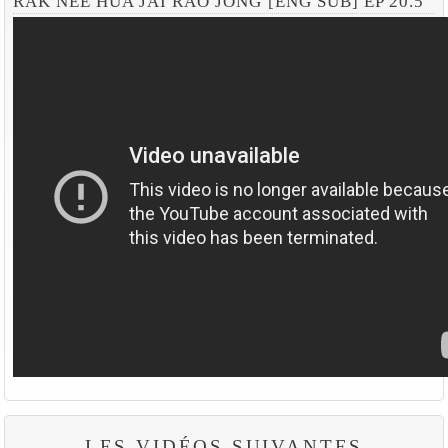
RAK NEE HUA JAI RAO JONG [ENG SUB] EP 20.5
LES VIDÉOS SUIVANTES