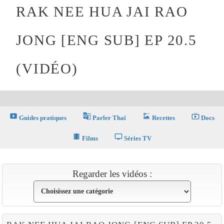
RAK NEE HUA JAI RAO
JONG [ENG SUB] EP 20.5
(VIDÉO)
smart_display
g_translate
dinner_dining
live_tv
Guides pratiques
Parler Thaï
Recettes
Docs
theaters
tv
Films
Séries TV
Regarder les vidéos :