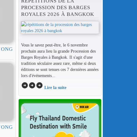
RÉPÉTITIONS DE LA
PROCESSION DES BARGES
ROYALES 2026 À BANGKOK
Vous le savez peut-être, le 6 novembre
 JONG
prochain aura lieu la grande Procession des
Barges Royales à Bangkok. Il s'agit d'une
tradition séculaire assez rare, même si deux
éditions se sont tenues ces 7 dernières années
lors d'événements...
arrow_circle_right
arrow_circle_right
arrow_circle_right
Lire la suite
 JONG