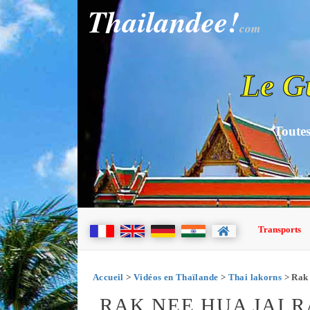
Thailandee!
com
Le G
Toutes
Transports
Accueil
>
Vidéos en Thaïlande
>
Thai lakorns
> Rak 
RAK NEE HUA JAI R