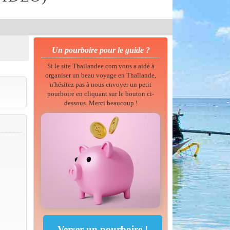
Un pourboire pour le guide ?
Si le site Thailandee.com vous a aidé à
organiser un beau voyage en Thaïlande,
n'hésitez pas à nous envoyer un petit
pourboire en cliquant sur le bouton ci-
dessous. Merci beaucoup !