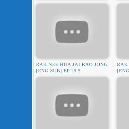
RAK NEE HUA JAI RAO JONG
RAK 
[ENG SUB] EP 15.5
[ENG