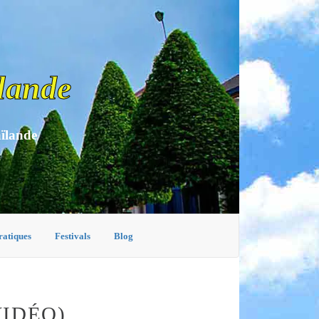
lande
aïlande
ratiques
Festivals
Blog
VIDÉO)