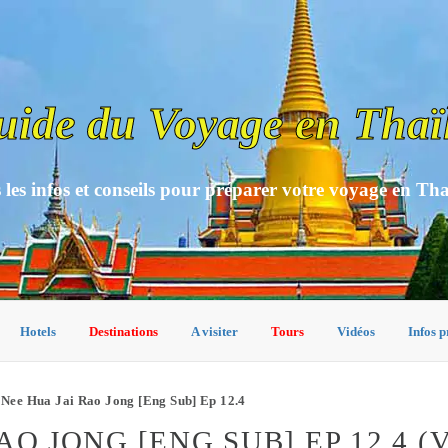
uide du Voyage en Thaï
 les infos et conseils pour préparer votre voyage en Th
Hotels
Destinations
A visiter
Tours
Vidéos
Infos p
Nee Hua Jai Rao Jong [Eng Sub] Ep 12.4
AO JONG [ENG SUB] EP 12.4 (