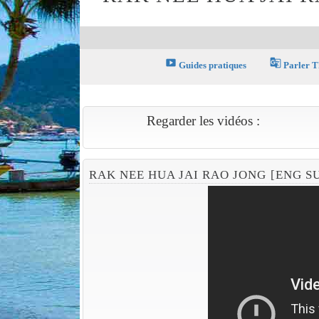
smart_display
g_translate
Guides pratiques
Parler T
Regarder les vidéos :
RAK NEE HUA JAI RAO JONG [ENG SU