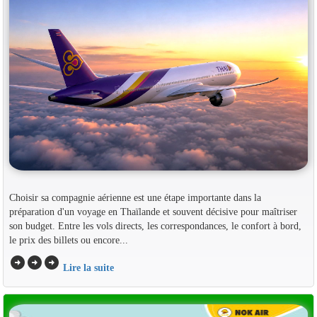
Choisir sa compagnie aérienne est une étape importante dans la
préparation d'un voyage en Thaïlande et souvent décisive pour maîtriser
son budget. Entre les vols directs, les correspondances, le confort à bord,
le prix des billets ou encore...
arrow_circle_right
arrow_circle_right
arrow_circle_right
Lire la suite