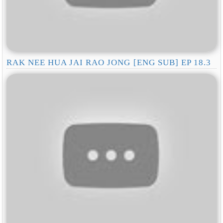
RAK NEE HUA JAI RAO JONG [ENG SUB] EP 18.3