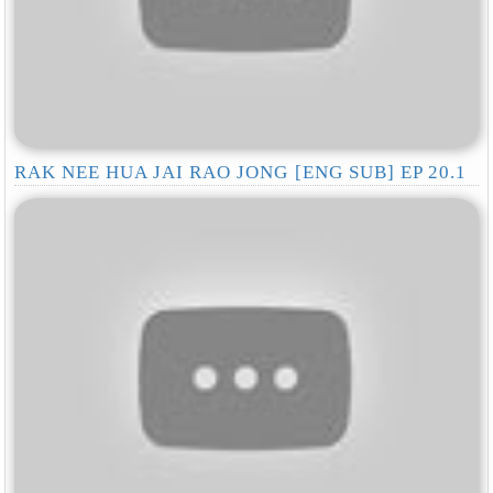
RAK NEE HUA JAI RAO JONG [ENG SUB] EP 20.1