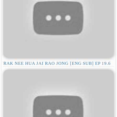
RAK NEE HUA JAI RAO JONG [ENG SUB] EP 19.6