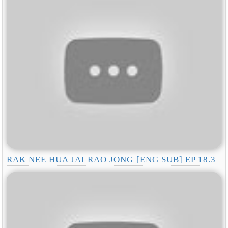
RAK NEE HUA JAI RAO JONG [ENG SUB] EP 18.3