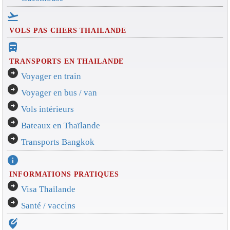
flight_takeoff
VOLS PAS CHERS THAILANDE
directions_bus_filled
TRANSPORTS EN THAILANDE
arrow_circle_right
Voyager en train
arrow_circle_right
Voyager en bus / van
arrow_circle_right
Vols intérieurs
arrow_circle_right
Bateaux en Thaïlande
arrow_circle_right
Transports Bangkok
info
INFORMATIONS PRATIQUES
arrow_circle_right
Visa Thaïlande
arrow_circle_right
Santé / vaccins
edit_location_alt