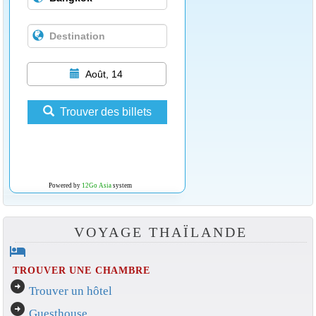
Août, 14
Trouver des billets
Powered by
12Go Asia
system
VOYAGE THAÏLANDE
hotel
TROUVER UNE CHAMBRE
arrow_circle_right
Trouver un hôtel
arrow_circle_right
Guesthouse