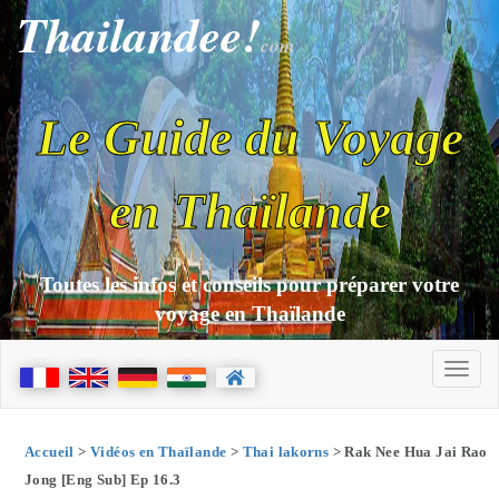
Thailandee!
com
Le Guide du Voyage
en Thaïlande
Toutes les infos et conseils pour préparer votre
voyage en Thaïlande
Accueil
>
Vidéos en Thaïlande
>
Thai lakorns
> Rak Nee Hua Jai Rao
Jong [Eng Sub] Ep 16.3