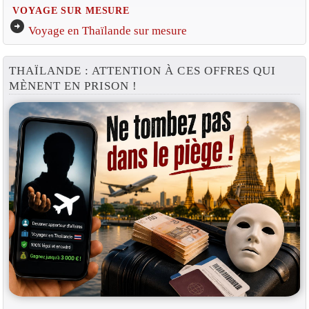
VOYAGE SUR MESURE
arrow_circle_right
Voyage en Thaïlande sur mesure
THAÏLANDE : ATTENTION À CES OFFRES QUI
MÈNENT EN PRISON !