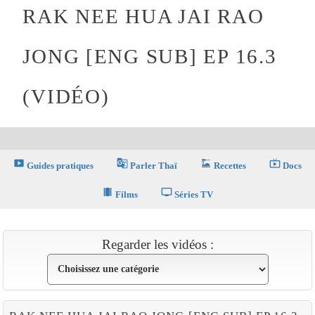
RAK NEE HUA JAI RAO
JONG [ENG SUB] EP 16.3
(VIDÉO)
smart_display
g_translate
dinner_dining
live_tv
Guides pratiques
Parler Thaï
Recettes
Docs
theaters
tv
Films
Séries TV
Regarder les vidéos :