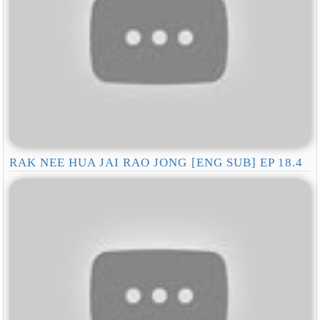
RAK NEE HUA JAI RAO JONG [ENG SUB] EP 18.4