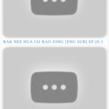
RAK NEE HUA JAI RAO JONG [ENG SUB] EP 20.3