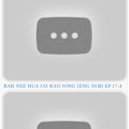
RAK NEE HUA JAI RAO JONG [ENG SUB] EP 17.4