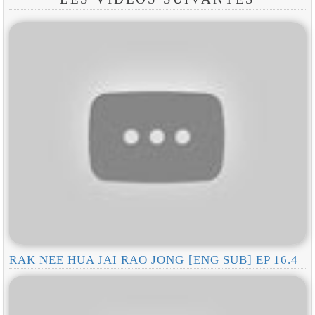
RAK NEE HUA JAI RAO JONG [ENG SUB] EP 16.4