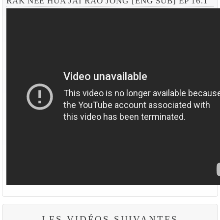
RAK NEE HUA JAI RAO JONG [ENG SUB] EP 16.1
LES VIDÉOS SUIVANTES