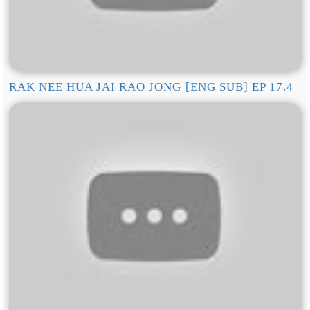
RAK NEE HUA JAI RAO JONG [ENG SUB] EP 17.4