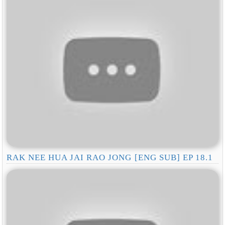
RAK NEE HUA JAI RAO JONG [ENG SUB] EP 18.1