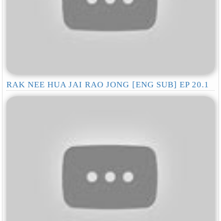
RAK NEE HUA JAI RAO JONG [ENG SUB] EP 20.1