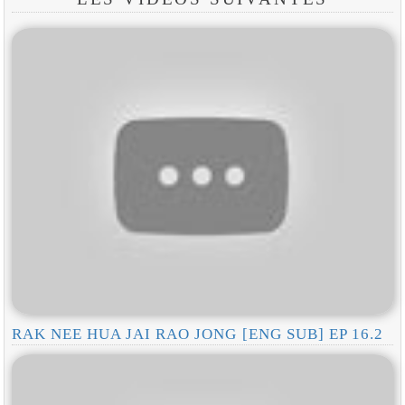
RAK NEE HUA JAI RAO JONG [ENG SUB] EP 16.2