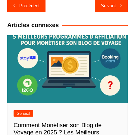
Navigation
Précédent
Suivant
de
l’article
Articles connexes
Général
Comment Monétiser son Blog de
Voyage en 2025 ? Les Meilleurs