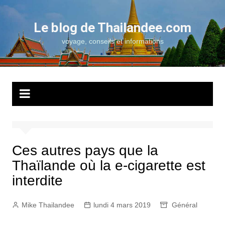
Aller
au
Le blog de Thailandee.com
contenu
voyage, conseils et informations
Ces autres pays que la
Thaïlande où la e-cigarette est
interdite
Mike Thailandee
lundi 4 mars 2019
Général