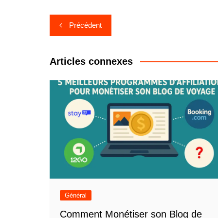
Navigation
Précédent
de
l’article
Articles connexes
Général
Comment Monétiser son Blog de