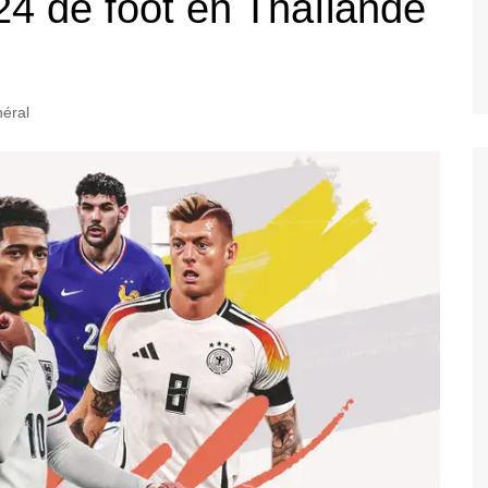
24 de foot en Thaïlande
éral