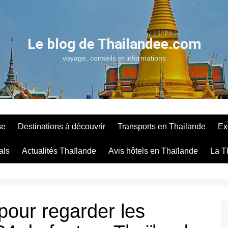
Le blog de Thailandee.com
voyage, conseils et informations
se
Destinations à découvrir
Transports en Thailande
Ex
als
Actualités Thaïlande
Avis hôtels en Thaïlande
La T
pour regarder les