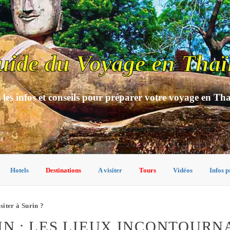
uide du Voyage en Thaï
 les infos et conseils pour préparer votre voyage en Th
Hotels
Destinations
A visiter
Tours
Vidéos
Infos p
siter à Surin ?
RIN : LES LIEUX INCONTOURN