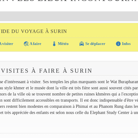
UIDE DU VOYAGE À SURIN
travel_explore
thermostat
local_taxi
info
 visiter
A faire
Météo
Se déplacer
Infos
VISITES À FAIRE À SURIN
 d'intéressant à visiter. Ses temples les plus marquants sont le Wat Burapharam
au style khmer et le musée dont la ville est très fière sont aussi souvent cités pa
dehors de la ville où se trouvent nombre de petites ruines khmères qui a l'excepti
 sont difficilement accessibles en transports. Il est donc indispensable d'être v
hmers restent bien modestes en comparaison à Phimai et au Phanom Rung dans le
n et très appréciée des enfants est selon nous celle du Elephant Study Center à u