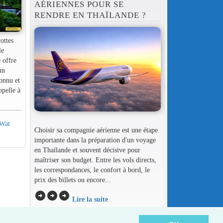
AÉRIENNES POUR SE
RENDRE EN THAÏLANDE ?
ottes
le
 offre
un
connu et
ppelle à
 Wat
Choisir sa compagnie aérienne est une étape
importante dans la préparation d'un voyage
en Thaïlande et souvent décisive pour
maîtriser son budget. Entre les vols directs,
les correspondances, le confort à bord, le
prix des billets ou encore...
arrow_circle_right
arrow_circle_right
arrow_circle_right
Lire la suite