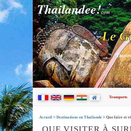
Thailandee!
com
Le G
Toutes
Transports
Accueil
>
Destinations en Thaïlande
> Que faire et vi
QUE VISITER À SU