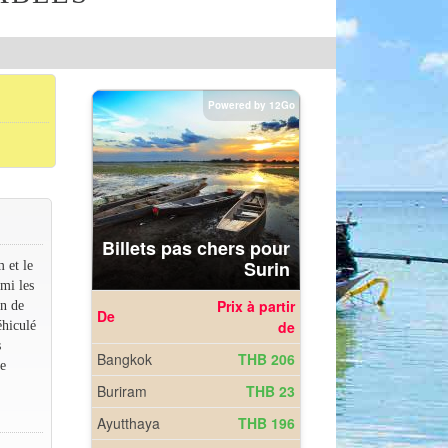
 et le
rmi les
on de
éhiculé
s
ne