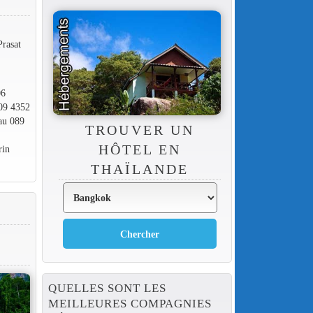
Prasat
06
309 4352
au 089
TROUVER UN
HÔTEL EN
rin
THAÏLANDE
QUELLES SONT LES
MEILLEURES COMPAGNIES