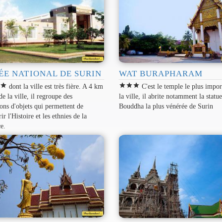
ÉE NATIONAL DE SURIN
WAT BURAPHARAM
r
star
star
star
star
dont la ville est très fière. A 4 km
C'est le temple le plus impor
de la ville, il regroupe des
la ville, il abrite notamment la statu
ions d'objets qui permettent de
Bouddha la plus vénérée de Surin
ir l'Histoire et les ethnies de la
e.