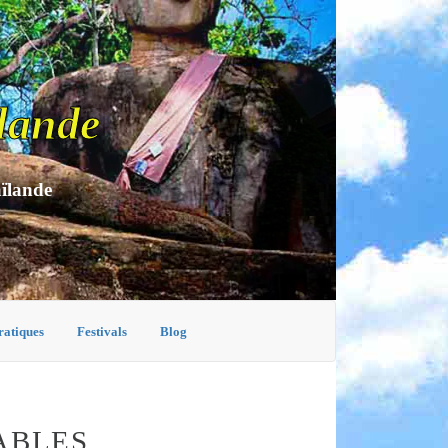
lande
aïlande
ratiques
Festivals
Blog
ABLES