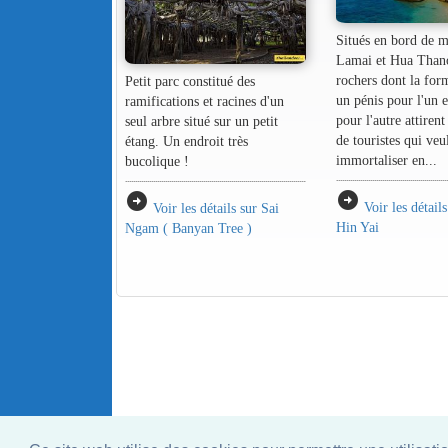
Situés en bord de m
Lamai et Hua Thano
rochers dont la for
Petit parc constitué des
un pénis pour l'un 
ramifications et racines d'un
pour l'autre attiren
seul arbre situé sur un petit
de touristes qui veu
étang. Un endroit très
immortaliser en...
bucolique !
arrow_circle_right
arrow_circle_right
Voir les détail
Voir les détails sur Sai
Hin Yai
Ngam ( Banyan Tree )