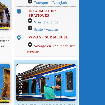
arrow_circle_right
Transports Bangkok
info
INFORMATIONS
PRATIQUES
arrow_circle_right
Visa Thaïlande
arrow_circle_right
Santé / vaccins
edit_location_alt
VOYAGE SUR MESURE
tant de
arrow_circle_right
e de
Voyage en Thaïlande sur
mesure