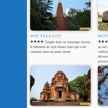
WAT SALA LOY
MUS
star
star
star
star
star
star
sta
Temple dont on remarque surtout
le bâtiment de style khmer mais qui a été
au sud 
construit dans un passé récent
collect
découvr
provinc