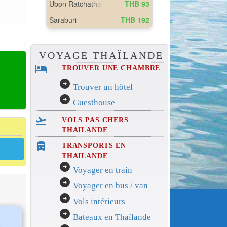
VOYAGE THAÏLANDE
hotel
TROUVER UNE CHAMBRE
arrow_circle_right
Trouver un hôtel
arrow_circle_right
Guesthouse
flight_takeoff
VOLS PAS CHERS
THAILANDE
directions_bus_filled
TRANSPORTS EN
THAILANDE
arrow_circle_right
Voyager en train
arrow_circle_right
Voyager en bus / van
arrow_circle_right
Vols intérieurs
arrow_circle_right
Bateaux en Thaïlande