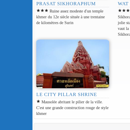
PRASAT SIKHORAPHUM
WAT
star
star
star
star
star
sta
Ruine assez modeste d'un temple
khmer du 12e siècle située à une trentaine
Sikhor
de kilomètres de Surin
jolie s
vaut la
Sikhor
LE CITY PILLAR SHRINE
star
Mausolée abritant le pilier de la ville.
C'est une grande construction rouge de style
khmer