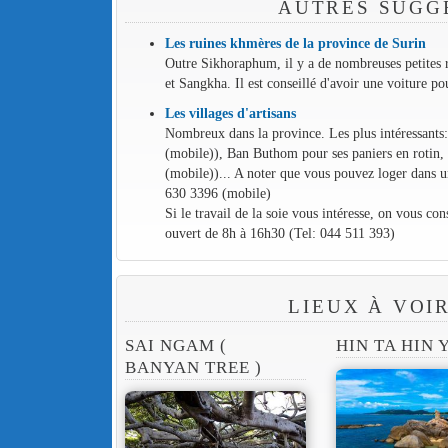
AUTRES SUGGE
Les ruines khmères de la province de Surin
Outre Sikhoraphum, il y a de nombreuses petites r
et Sangkha. Il est conseillé d'avoir une voiture pou
Les villages d'artisans
Nombreux dans la province. Les plus intéressants
(mobile)), Ban Buthom pour ses paniers en rotin,
(mobile))... A noter que vous pouvez loger dans 
630 3396 (mobile)
Si le travail de la soie vous intéresse, on vous con
ouvert de 8h à 16h30 (Tel: 044 511 393)
LIEUX À VOI
SAI NGAM (
HIN TA HIN 
BANYAN TREE )