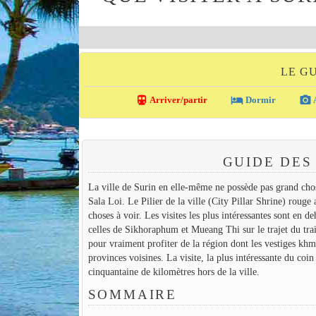
LE G
directions_transit
local_hotel
photo_camera
Arriver/partir
Dormir
A
GUIDE DES 
La ville de Surin en elle-même ne possède pas grand chose
Sala Loi. Le Pilier de la ville (City Pillar Shrine) rouge 
choses à voir. Les visites les plus intéressantes sont en 
celles de Sikhoraphum et Mueang Thi sur le trajet du train
pour vraiment profiter de la région dont les vestiges k
provinces voisines. La visite, la plus intéressante du coi
cinquantaine de kilomètres hors de la ville.
SOMMAIRE