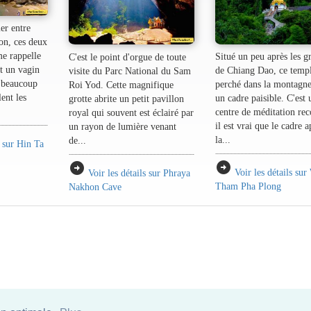
er entre
n, ces deux
me rappelle
Situé un peu après les gr
C'est le point d'orgue de toute
et un vagin
de Chiang Dao, ce temp
visite du Parc National du Sam
t beaucoup
perché dans la montagne
Roi Yod. Cette magnifique
lent les
un cadre paisible. C'est 
grotte abrite un petit pavillon
centre de méditation re
royal qui souvent est éclairé par
il est vrai que le cadre a
un rayon de lumière venant
la...
de...
s sur Hin Ta
arrow_circle_right
arrow_circle_right
Voir les détails sur
Voir les détails sur Phraya
Tham Pha Plong
Nakhon Cave