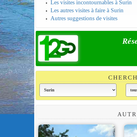
Les visites incontournables à Surin
Les autres visites à faire à Surin
Autres suggestions de visites
Rése
CHERCH
AUTR