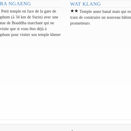
 RA NGAENG
WAT KLANG
r
star
star
Petit temple en face de la gare de
Temple assez banal mais qui es
aphum (à 34 km de Surin) avec une
train de construire un nouveau bâtim
tatue de Bouddha marchant qui ne
prometteurs
 visite que si vous êtes déjà à
aphum pour visiter son temple khmer