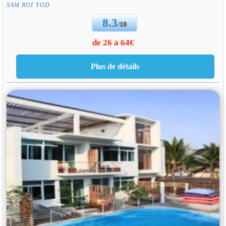
SAM ROI YOD
8.3
/10
de 26 à 64€