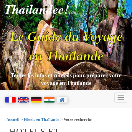
Thailandee!
com
Le Guide du Voyage
en Thaïlande
Toutes les infos et conseils pour préparer votre
voyage en Thaïlande
Accueil
>
Hôtels en Thaïlande
> Votre recherche
HOTELS ET