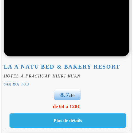
LA A NATU BED & BAKERY RESORT
HOTEL À PRACHUAP KHIRI KHAN
SAM ROI YOD
8.7
/10
de 64 à 128€