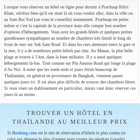
Lorsque vous réservez un hôtel en ligne pour dormir à Prachuap Khiri
Khan, vérifiez bien qu'il est situé là où vous voulez aller, dans la ville ou
au Sam Roi Yod (on vous le conseille) notamment. Prachuap est petite
même si c'est la capitale de la province mais elle compte bon nombre
d'options d'hébergements. Vous avez les grands hôtels et quelques petites
guesthouses sympathiques au nombre de chambres très limité le long du
front de mer sur Suk Sant Road. Et dans les rues alentours entre la gare et
la mer, il y a de nombreux petits hôtels pas cher. Ao Manao, la plus belle
plage se trouve à 3 km, dans la base militaire. Il y a aussi quelques
hébergements là-bas. Tout comme sur Pin Anuson Road qui longe la plage
d'Ao Noi. A noter que les week-ends et jours fériés beaucoup de
Thaïlandais, en général en provenance de Bangkok, viennent passer
quelques jours ici. Il est alors plus difficile de trouver des chambres libres.
Si vous visez un établissement en particulier, mieux vaut donc réserver ces
jours-là au moins.
TROUVER UN HÔTEL EN
THAÏLANDE AU MEILLEUR PRIX
Si
Booking.com
est le site de réservation d'hôtels le plus connu (et
celui qui dépense le plus d'argent pour truster les résultats Google),