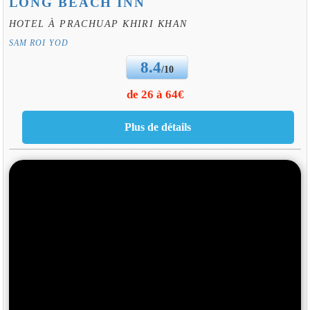
LONG BEACH INN
HOTEL À PRACHUAP KHIRI KHAN
SAM ROI YOD
8.4
/10
de 26 à 64€