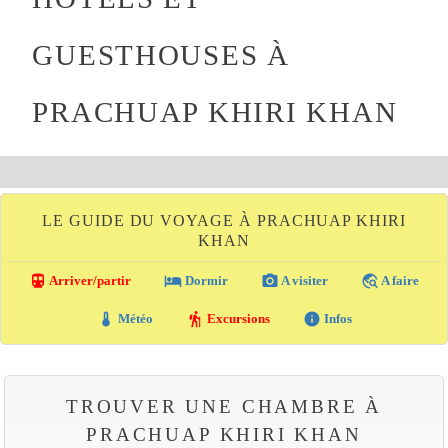
GUESTHOUSES À
PRACHUAP KHIRI KHAN
LE GUIDE DU VOYAGE À PRACHUAP KHIRI
KHAN
directions_transit
local_hotel
photo_camera
travel_explore
Arriver/partir
Dormir
A visiter
A faire
thermostat
hiking
info
Météo
Excursions
Infos
TROUVER UNE CHAMBRE À
PRACHUAP KHIRI KHAN