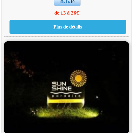
8.6
/10
de 13 à 26€