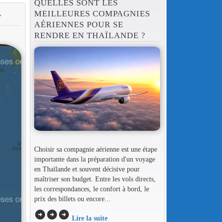
QUELLES SONT LES
MEILLEURES COMPAGNIES
T
AÉRIENNES POUR SE
RENDRE EN THAÏLANDE ?
Choisir sa compagnie aérienne est une étape
importante dans la préparation d'un voyage
en Thaïlande et souvent décisive pour
maîtriser son budget. Entre les vols directs,
les correspondances, le confort à bord, le
prix des billets ou encore...
arrow_circle_right
arrow_circle_right
arrow_circle_right
Lire la suite