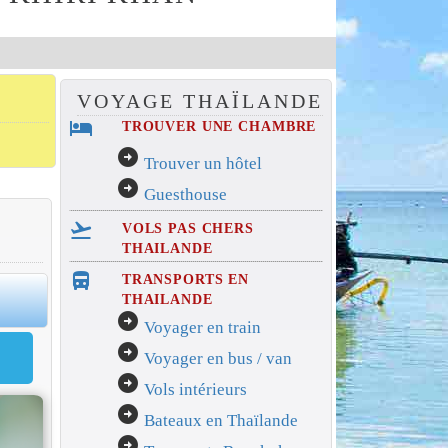
VOYAGE THAÏLANDE
hotel
TROUVER UNE CHAMBRE
arrow_circle_right
Trouver un hôtel
arrow_circle_right
Guesthouse
flight_takeoff
VOLS PAS CHERS
THAILANDE
directions_bus_filled
TRANSPORTS EN
0
THAILANDE
arrow_circle_right
Voyager en train
arrow_circle_right
Voyager en bus / van
arrow_circle_right
Vols intérieurs
arrow_circle_right
Bateaux en Thaïlande
arrow_circle_right