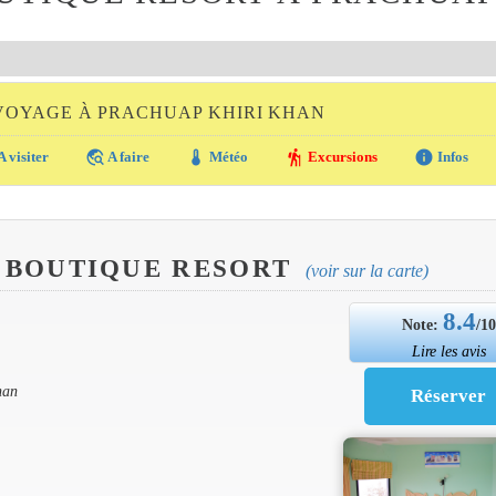
VOYAGE À PRACHUAP KHIRI KHAN
travel_explore
thermostat
hiking
info
A visiter
A faire
Météo
Excursions
Infos
 BOUTIQUE RESORT
(voir sur la carte)
8.4
Note:
/1
Lire les avis
han