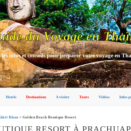
uide du Voyage en Thaï
 les infos et conseils pour préparer votre voyage en Th
Hotels
Destinations
A visiter
Tours
Vidéos
Infos p
Khiri Khan
> Golden Beach Boutique Resort
UTIQUE RESORT À PRACHUAP