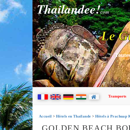
Thailandee!
com
Le G
Toutes
Transports
Accueil
>
Hôtels en Thaïlande
>
Hôtels à Prachuap 
GOLDEN BEACH BO