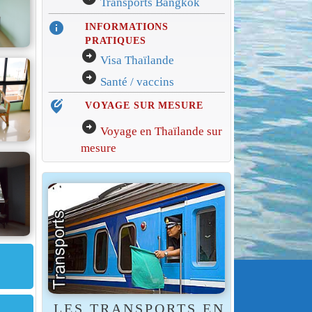
Transports Bangkok
info
INFORMATIONS
PRATIQUES
arrow_circle_right
Visa Thaïlande
arrow_circle_right
Santé / vaccins
edit_location_alt
VOYAGE SUR MESURE
arrow_circle_right
Voyage en Thaïlande sur
mesure
LES TRANSPORTS EN