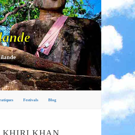
lande
aïlande
ratiques
Festivals
Blog
 KHIRI KHAN