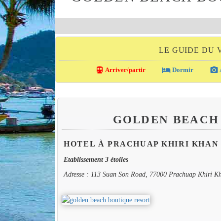
LE GUIDE DU 
directions_transit
local_hotel
photo_camera
Arriver/partir
Dormir
GOLDEN BEACH
HOTEL À PRACHUAP KHIRI KHAN
Etablissement 3 étoiles
Adresse : 113 Suan Son Road, 77000 Prachuap Khiri K