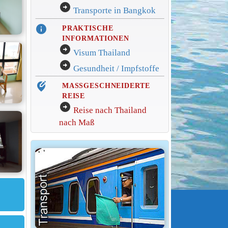
arrow_circle_right
Transporte in Bangkok
info
PRAKTISCHE
INFORMATIONEN
arrow_circle_right
Visum Thailand
arrow_circle_right
Gesundheit / Impfstoffe
edit_location_alt
MASSGESCHNEIDERTE
REISE
arrow_circle_right
Reise nach Thailand
nach Maß