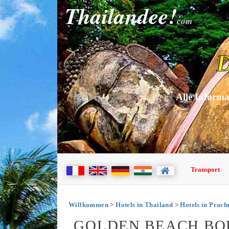
Thailandee!
com
D
Alle Informa
Transport
Willkommen
>
Hotels in Thailand
>
Hotels in Prac
GOLDEN BEACH BOU