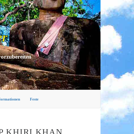
er
vorzubereiten
nformationen
Feste
P KHIRI KHAN