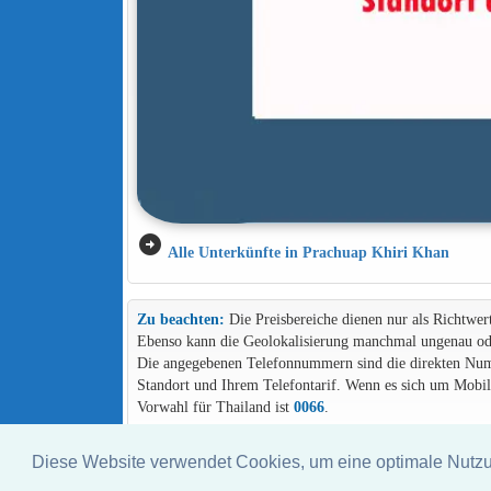
arrow_circle_right
Alle Unterkünfte in Prachuap Khiri Khan
Zu beachten:
Die Preisbereiche dienen nur als Richtwer
Ebenso kann die Geolokalisierung manchmal ungenau ode
Die angegebenen Telefonnummern sind die direkten Numme
Standort und Ihrem Telefontarif. Wenn es sich um Mob
Vorwahl für Thailand ist
0066
.
Diese Website verwendet Cookies, um eine optimale Nutz