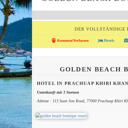
DER VOLLSTÄNDIGE 
directions_transit
local_hotel
photo_came
Kommen/Verlassen
Hotels
GOLDEN BEACH 
HOTEL IN PRACHUAP KHIRI KHA
Unterkunft mit 3 Sternen
Adresse : 113 Suan Son Road, 77000 Prachuap Khiri K