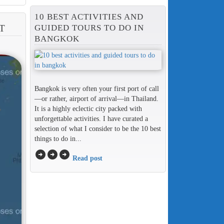
10 BEST ACTIVITIES AND
GUIDED TOURS TO DO IN
T
BANGKOK
Bangkok is very often your first port of call
—or rather, airport of arrival—in Thailand.
It is a highly eclectic city packed with
unforgettable activities. I have curated a
selection of what I consider to be the 10 best
things to do in...
arrow_circle_right
arrow_circle_right
arrow_circle_right
Read post