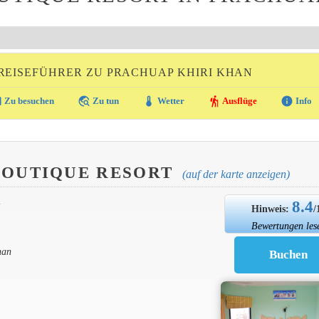
REISEFÜHRER ZU PRACHUAP KHIRI KHAN
ra
travel_explore
thermostat
hiking
info
Zu besuchen
Zu tun
Wetter
Ausflüge
Info
BOUTIQUE RESORT
(auf der karte anzeigen)
8.4
N
Hinweis:
/
Bewertungen les
han