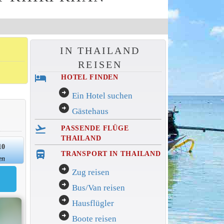
IN THAILAND
REISEN
hotel
HOTEL FINDEN
arrow_circle_right
Ein Hotel suchen
arrow_circle_right
Gästehaus
flight_takeoff
PASSENDE FLÜGE
THAILAND
10
directions_bus_filled
TRANSPORT IN THAILAND
en
arrow_circle_right
Zug reisen
arrow_circle_right
Bus/Van reisen
arrow_circle_right
Hausflügler
arrow_circle_right
Boote reisen