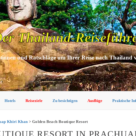
er Thailand-Reiseführ
tionen und Ratschläge um Ihrer Reise nach Thailand 
Hotels
Reiseziele
Zu besichtigen
Ausflüge
Praktische I
huap Khiri Khan
> Golden Beach Boutique Resort
TIQUE RESORT IN PRACHUA