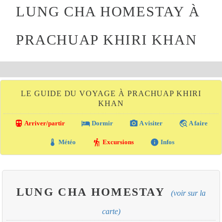
LUNG CHA HOMESTAY À
PRACHUAP KHIRI KHAN
LE GUIDE DU VOYAGE À PRACHUAP KHIRI
KHAN
directions_transit
local_hotel
photo_camera
travel_explore
Arriver/partir
Dormir
A visiter
A faire
thermostat
hiking
info
Météo
Excursions
Infos
LUNG CHA HOMESTAY
(voir sur la
carte)