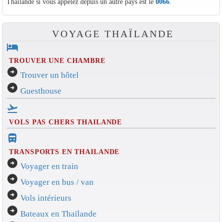
Thaïlande si vous appelez depuis un autre pays est le
0066
.
VOYAGE THAÏLANDE
hotel
TROUVER UNE CHAMBRE
arrow_circle_right
Trouver un hôtel
arrow_circle_right
Guesthouse
flight_takeoff
VOLS PAS CHERS THAILANDE
directions_bus_filled
TRANSPORTS EN THAILANDE
arrow_circle_right
Voyager en train
arrow_circle_right
Voyager en bus / van
arrow_circle_right
Vols intérieurs
arrow_circle_right
Bateaux en Thaïlande