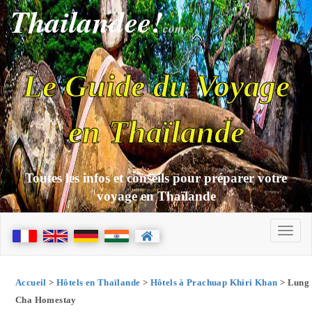
Thailandee!
com
Le Guide du Voyage
en Thaïlande
Toutes les infos et conseils pour préparer votre
voyage en Thaïlande
Accueil
>
Hôtels en Thaïlande
>
Hôtels à Prachuap Khiri Khan
> Lung
Cha Homestay