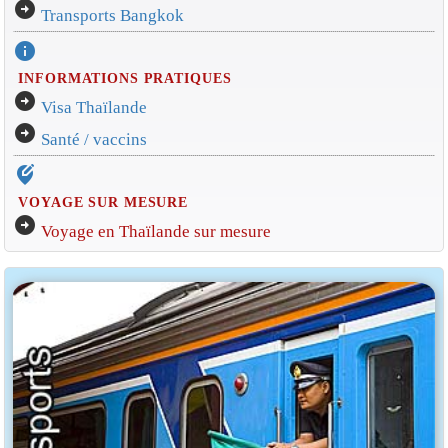
arrow_circle_right
Transports Bangkok
info
INFORMATIONS PRATIQUES
arrow_circle_right
Visa Thaïlande
arrow_circle_right
Santé / vaccins
edit_location_alt
VOYAGE SUR MESURE
arrow_circle_right
Voyage en Thaïlande sur mesure