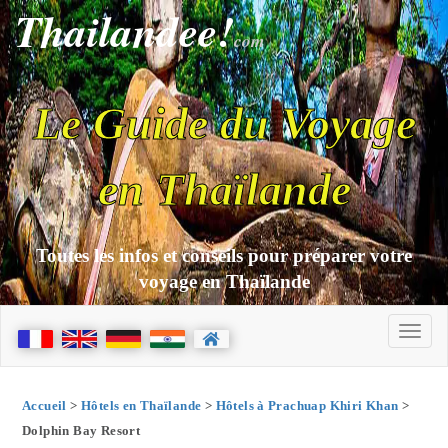
Thailandee!
com
Le Guide du Voyage
en Thaïlande
Toutes les infos et conseils pour préparer votre
voyage en Thaïlande
Accueil
>
Hôtels en Thaïlande
>
Hôtels à Prachuap Khiri Khan
>
Dolphin Bay Resort