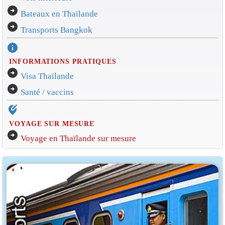
arrow_circle_right
Bateaux en Thaïlande
arrow_circle_right
Transports Bangkok
info
INFORMATIONS PRATIQUES
arrow_circle_right
Visa Thaïlande
arrow_circle_right
Santé / vaccins
edit_location_alt
VOYAGE SUR MESURE
arrow_circle_right
Voyage en Thaïlande sur mesure