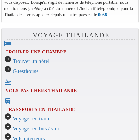
vous disposez. Lorsqu'il s'agit de numéros de téléphone portable, nous
mentionnons
(mobile)
à côté du numéro. L'indicatif téléphonique pour la
Thaïlande si vous appelez depuis un autre pays est le
0066
.
VOYAGE THAÏLANDE
hotel
TROUVER UNE CHAMBRE
arrow_circle_right
Trouver un hôtel
arrow_circle_right
Guesthouse
flight_takeoff
VOLS PAS CHERS THAILANDE
directions_bus_filled
TRANSPORTS EN THAILANDE
arrow_circle_right
Voyager en train
arrow_circle_right
Voyager en bus / van
arrow_circle_right
Vols intérieurs