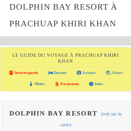
DOLPHIN BAY RESORT À
PRACHUAP KHIRI KHAN
LE GUIDE DU VOYAGE À PRACHUAP KHIRI
KHAN
directions_transit
local_hotel
photo_camera
travel_explore
Arriver/partir
Dormir
A visiter
A faire
thermostat
hiking
info
Météo
Excursions
Infos
DOLPHIN BAY RESORT
(voir sur la
carte)