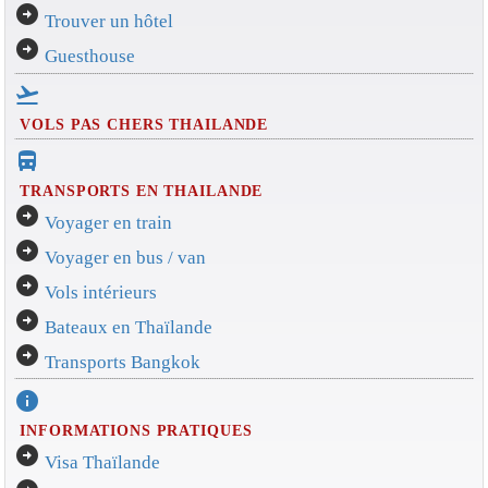
arrow_circle_right
Trouver un hôtel
arrow_circle_right
Guesthouse
flight_takeoff
VOLS PAS CHERS THAILANDE
directions_bus_filled
TRANSPORTS EN THAILANDE
arrow_circle_right
Voyager en train
arrow_circle_right
Voyager en bus / van
arrow_circle_right
Vols intérieurs
arrow_circle_right
Bateaux en Thaïlande
arrow_circle_right
Transports Bangkok
info
INFORMATIONS PRATIQUES
arrow_circle_right
Visa Thaïlande