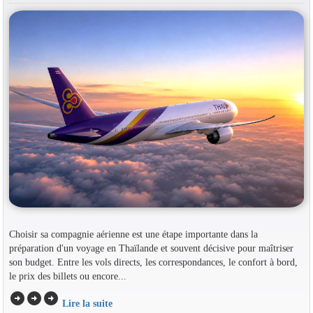
Choisir sa compagnie aérienne est une étape importante dans la
préparation d'un voyage en Thaïlande et souvent décisive pour maîtriser
son budget. Entre les vols directs, les correspondances, le confort à bord,
le prix des billets ou encore...
arrow_circle_right
arrow_circle_right
arrow_circle_right
Lire la suite