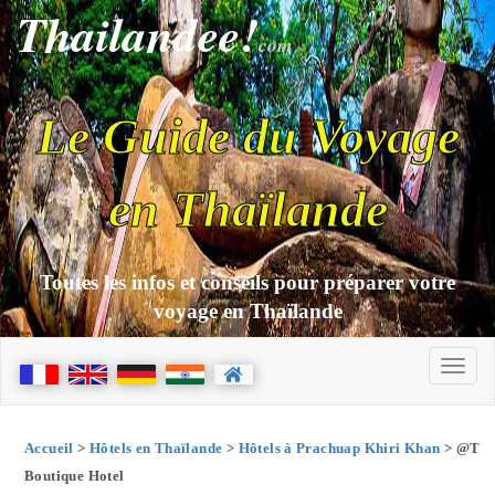
Thailandee!
com
Le Guide du Voyage
en Thaïlande
Toutes les infos et conseils pour préparer votre
voyage en Thaïlande
Accueil
>
Hôtels en Thaïlande
>
Hôtels à Prachuap Khiri Khan
> @T
Boutique Hotel