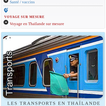
arrow_circle_right
Santé / vaccins
edit_location_alt
VOYAGE SUR MESURE
arrow_circle_right
Voyage en Thaïlande sur mesure
LES TRANSPORTS EN THAÏLANDE