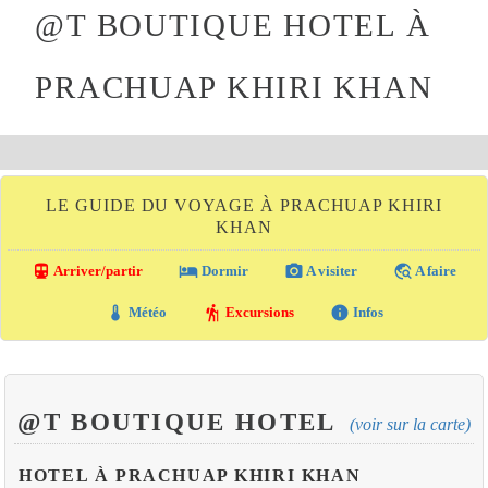
@T BOUTIQUE HOTEL À
PRACHUAP KHIRI KHAN
LE GUIDE DU VOYAGE À PRACHUAP KHIRI
KHAN
directions_transit
local_hotel
photo_camera
travel_explore
Arriver/partir
Dormir
A visiter
A faire
thermostat
hiking
info
Météo
Excursions
Infos
@T BOUTIQUE HOTEL
(voir sur la carte)
HOTEL À PRACHUAP KHIRI KHAN