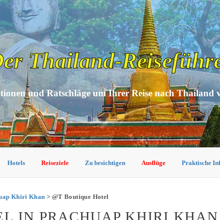
er Thailand-Reiseführ
tionen und Ratschläge um Ihrer Reise nach Thailand 
Hotels
Reiseziele
Zu besichtigen
Ausflüge
Praktische I
huap Khiri Khan
> @T Boutique Hotel
L IN PRACHUAP KHIRI KHAN