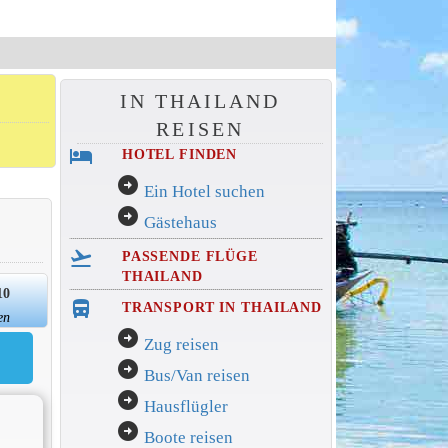
IN THAILAND
REISEN
hotel
HOTEL FINDEN
arrow_circle_right
Ein Hotel suchen
arrow_circle_right
Gästehaus
flight_takeoff
PASSENDE FLÜGE
THAILAND
10
directions_bus_filled
TRANSPORT IN THAILAND
en
arrow_circle_right
Zug reisen
arrow_circle_right
Bus/Van reisen
arrow_circle_right
Hausflügler
arrow_circle_right
Boote reisen