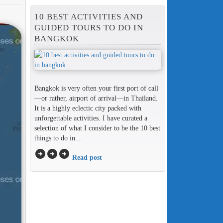
10 BEST ACTIVITIES AND
GUIDED TOURS TO DO IN
BANGKOK
Bangkok is very often your first port of call
—or rather, airport of arrival—in Thailand.
It is a highly eclectic city packed with
unforgettable activities. I have curated a
selection of what I consider to be the 10 best
things to do in...
arrow_circle_right
arrow_circle_right
arrow_circle_right
Read post