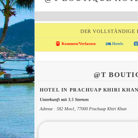
DER VOLLSTÄNDIGE 
directions_transit
local_hotel
photo_came
Kommen/Verlassen
Hotels
@T BOUTI
HOTEL IN PRACHUAP KHIRI KHA
Unterkunft mit 3.5 Sternen
Adresse : 582 Moo1, 77000 Prachuap Khiri Khan