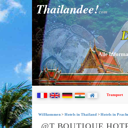
Thailandee!
com
D
Alle Informa
Transport
Willkommen
>
Hotels in Thailand
>
Hotels in Prac
@T BOUTIQUE HOTE