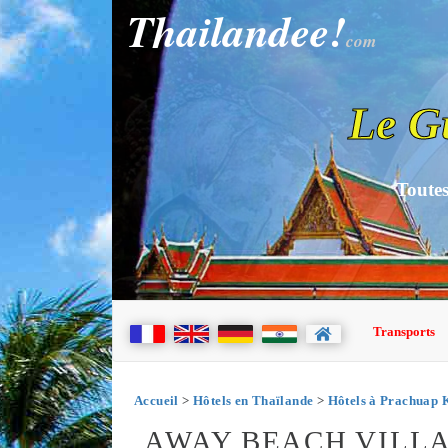
Thailandee!
com
Le G
Toutes
Transports
Accueil
>
Hôtels en Thaïlande
>
Hôtels à Prachuap 
AWAY BEACH VILLA