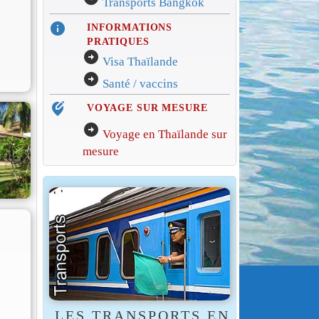
Transports Bangkok
info
INFORMATIONS
PRATIQUES
arrow_circle_right
Visa Thaïlande
arrow_circle_right
Santé / vaccins
edit_location_alt
VOYAGE SUR MESURE
arrow_circle_right
Voyage en Thaïlande sur
mesure
LES TRANSPORTS EN