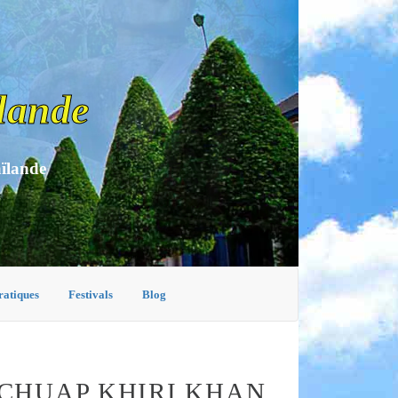
lande
aïlande
ratiques
Festivals
Blog
CHUAP KHIRI KHAN