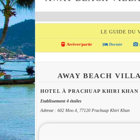
LE GUIDE DU 
directions_transit
local_hotel
photo_camera
Arriver/partir
Dormir
AWAY BEACH VILL
HOTEL À PRACHUAP KHIRI KHAN
Etablissement 4 étoiles
Adresse : 602 Moo.4, 77120 Prachuap Khiri Khan