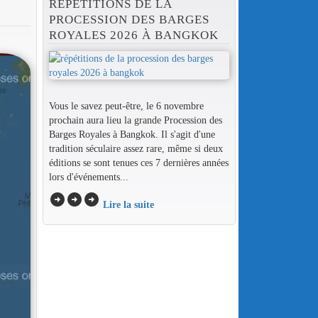
RÉPÉTITIONS DE LA
PROCESSION DES BARGES
ROYALES 2026 À BANGKOK
Vous le savez peut-être, le 6 novembre
prochain aura lieu la grande Procession des
Barges Royales à Bangkok. Il s'agit d'une
tradition séculaire assez rare, même si deux
éditions se sont tenues ces 7 dernières années
lors d'événements...
arrow_circle_right
arrow_circle_right
arrow_circle_right
Lire la suite