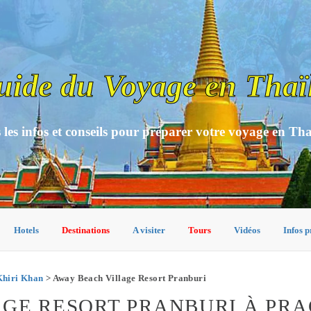
uide du Voyage en Thaï
 les infos et conseils pour préparer votre voyage en Th
Hotels
Destinations
A visiter
Tours
Vidéos
Infos p
Khiri Khan
> Away Beach Village Resort Pranburi
GE RESORT PRANBURI À PRA