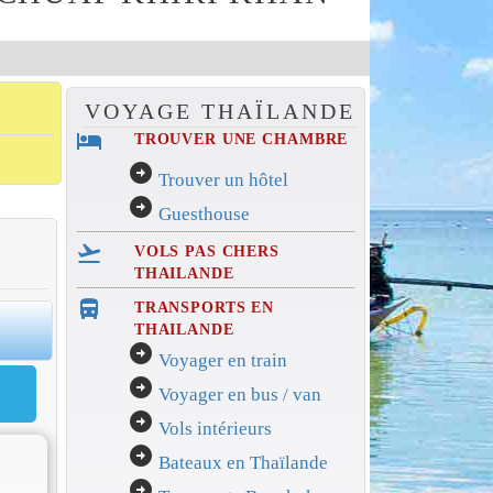
VOYAGE THAÏLANDE
hotel
TROUVER UNE CHAMBRE
arrow_circle_right
Trouver un hôtel
arrow_circle_right
Guesthouse
flight_takeoff
VOLS PAS CHERS
THAILANDE
directions_bus_filled
TRANSPORTS EN
THAILANDE
arrow_circle_right
Voyager en train
arrow_circle_right
Voyager en bus / van
arrow_circle_right
Vols intérieurs
arrow_circle_right
Bateaux en Thaïlande
arrow_circle_right