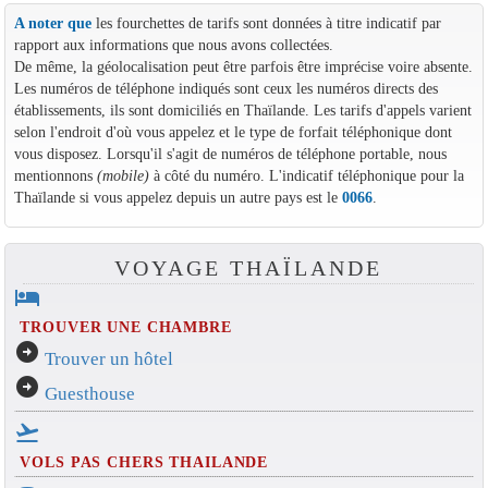
A noter que
les fourchettes de tarifs sont données à titre indicatif par
rapport aux informations que nous avons collectées.
De même, la géolocalisation peut être parfois être imprécise voire absente.
Les numéros de téléphone indiqués sont ceux les numéros directs des
établissements, ils sont domiciliés en Thaïlande. Les tarifs d'appels varient
selon l'endroit d'où vous appelez et le type de forfait téléphonique dont
vous disposez. Lorsqu'il s'agit de numéros de téléphone portable, nous
mentionnons
(mobile)
à côté du numéro. L'indicatif téléphonique pour la
Thaïlande si vous appelez depuis un autre pays est le
0066
.
VOYAGE THAÏLANDE
hotel
TROUVER UNE CHAMBRE
arrow_circle_right
Trouver un hôtel
arrow_circle_right
Guesthouse
flight_takeoff
VOLS PAS CHERS THAILANDE