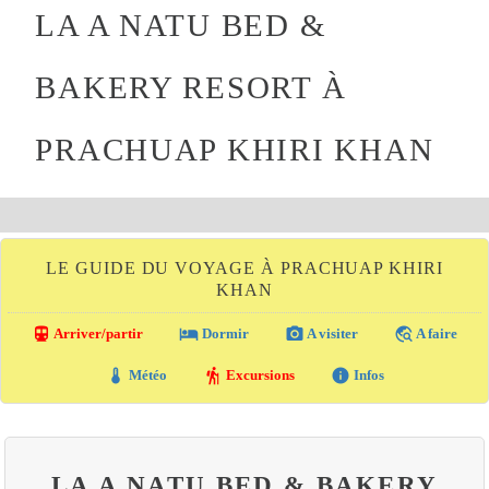
LA A NATU BED &
BAKERY RESORT À
PRACHUAP KHIRI KHAN
LE GUIDE DU VOYAGE À PRACHUAP KHIRI
KHAN
directions_transit
local_hotel
photo_camera
travel_explore
Arriver/partir
Dormir
A visiter
A faire
thermostat
hiking
info
Météo
Excursions
Infos
LA A NATU BED & BAKERY