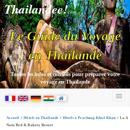
Thailandee!
com
Le Guide du Voyage
en Thaïlande
Toutes les infos et conseils pour préparer votre
voyage en Thaïlande
Accueil
>
Hôtels en Thaïlande
>
Hôtels à Prachuap Khiri Khan
> La A
Natu Bed & Bakery Resort