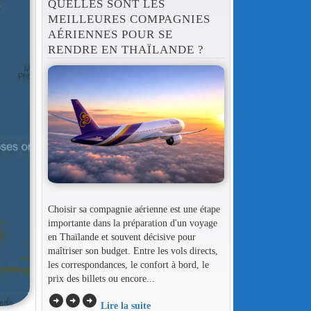
QUELLES SONT LES
MEILLEURES COMPAGNIES
AÉRIENNES POUR SE
RENDRE EN THAÏLANDE ?
Choisir sa compagnie aérienne est une étape
importante dans la préparation d'un voyage
en Thaïlande et souvent décisive pour
maîtriser son budget. Entre les vols directs,
les correspondances, le confort à bord, le
prix des billets ou encore...
arrow_circle_right
arrow_circle_right
arrow_circle_right
Lire la suite