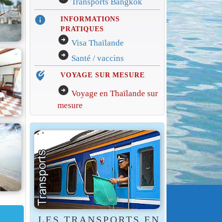
Transports Bangkok
info
INFORMATIONS
PRATIQUES
arrow_circle_right
Visa Thaïlande
arrow_circle_right
Santé / vaccins
edit_location_alt
VOYAGE SUR MESURE
arrow_circle_right
Voyage en Thaïlande sur
mesure
LES TRANSPORTS EN