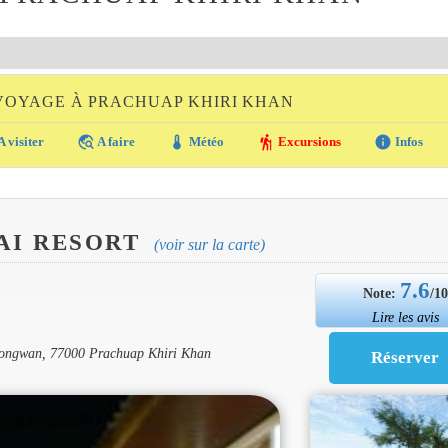
VOYAGE À PRACHUAP KHIRI KHAN
travel_explore
thermostat
hiking
info
A visiter
A faire
Météo
Excursions
Infos
AI RESORT
(voir sur la carte)
7.6
Note:
/1
Lire les avis
ongwan, 77000 Prachuap Khiri Khan