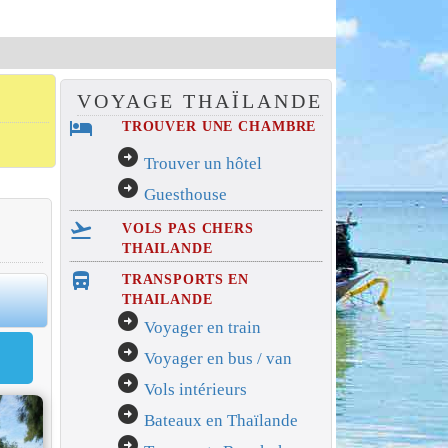
VOYAGE THAÏLANDE
hotel
TROUVER UNE CHAMBRE
arrow_circle_right
Trouver un hôtel
arrow_circle_right
Guesthouse
flight_takeoff
VOLS PAS CHERS
THAILANDE
directions_bus_filled
TRANSPORTS EN
0
THAILANDE
arrow_circle_right
Voyager en train
arrow_circle_right
Voyager en bus / van
arrow_circle_right
Vols intérieurs
arrow_circle_right
Bateaux en Thaïlande
arrow_circle_right