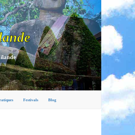
lande
aïlande
ratiques
Festivals
Blog