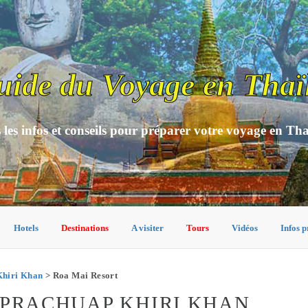
uide du Voyage en Thaï
 les infos et conseils pour préparer votre voyage en Th
Hotels
Destinations
A visiter
Tours
Vidéos
Infos p
Khiri Khan
> Roa Mai Resort
 PRACHUAP KHIRI KHAN