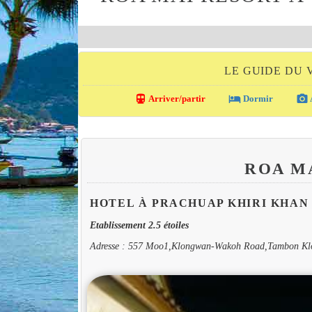
LE GUIDE DU 
directions_transit
local_hotel
photo_camera
Arriver/partir
Dormir
ROA M
HOTEL À PRACHUAP KHIRI KHAN
Etablissement 2.5 étoiles
Adresse : 557 Moo1,Klongwan-Wakoh Road,Tambon Kl