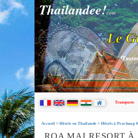
Thailandee!
com
Le G
Toutes
Transports
Accueil
>
Hôtels en Thaïlande
>
Hôtels à Prachuap 
ROA MAI RESORT À