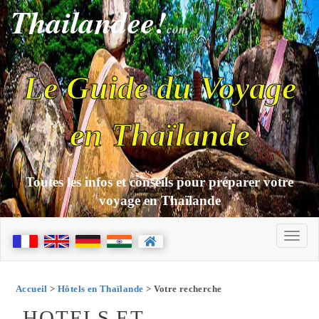
Thailandee!
com
Le Guide du Voyage
en Thaïlande
Toutes les infos et conseils pour préparer votre
voyage en Thaïlande
Accueil
>
Hôtels en Thaïlande
> Votre recherche
HOTELS ET