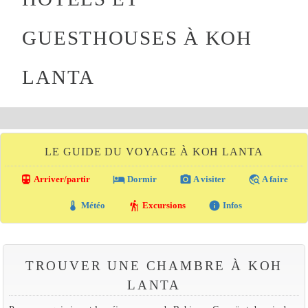
GUESTHOUSES À KOH
LANTA
LE GUIDE DU VOYAGE À KOH LANTA
directions_transit
local_hotel
photo_camera
travel_explore
Arriver/partir
Dormir
A visiter
A faire
thermostat
hiking
info
Météo
Excursions
Infos
TROUVER UNE CHAMBRE À KOH
LANTA