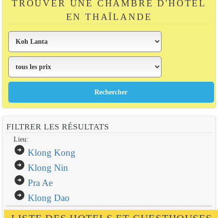
TROUVER UNE CHAMBRE D'HÔTEL
EN THAÏLANDE
FILTRER LES RÉSULTATS
Lieu:
arrow_circle_right
Klong Kong
arrow_circle_right
Klong Nin
arrow_circle_right
Pra Ae
arrow_circle_right
Klong Dao