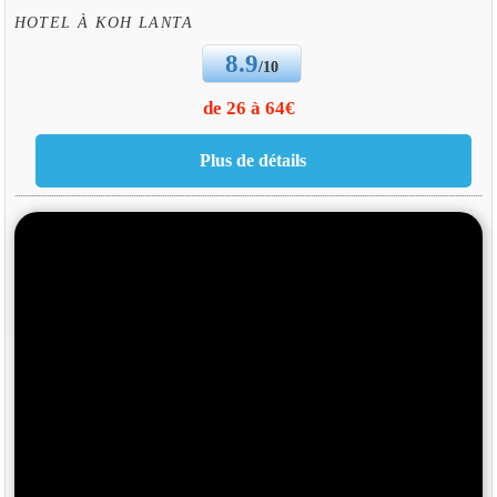
HOTEL À KOH LANTA
8.9
/10
de 26 à 64€