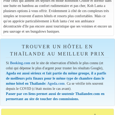
Pour ceux qui aiment les séjours en mode Robinson Crusoë et dormir dans
une hutte en bambou au confort rudimentaire et pas cher, Koh Lanta a
plusieurs options à vous offrir. Evidemment à côté de ces complexes très
simples se trouvent d'autres hôtels et resorts plus confortables. Mais ce
qu'on apprécie particulièrement à Koh lanta c'est son ambiance
décontractée d'île pas encore aussi touristique que ses voisines et encore un
peu sauvage et ses bungalows basiques.
TROUVER UN HÔTEL EN
THAÏLANDE AU MEILLEUR PRIX
Si
Booking.com
est le site de réservation d'hôtels le plus connu (et
celui qui dépense le plus d'argent pour truster les résultats Google),
Agoda est aussi sérieux et fait partie du même groupe, il a parfis
de meilleurs prix finaux pour le même type de chambre dans le
même hôtel en Thaïlande:
Agoda.com
. Ca se vérifie très souvent
depuis le COVID (c'était moins le cas avant).
Passer par ces liens permet aussi de soutenir Thailandee.com en
permettant au site de toucher des commissions.