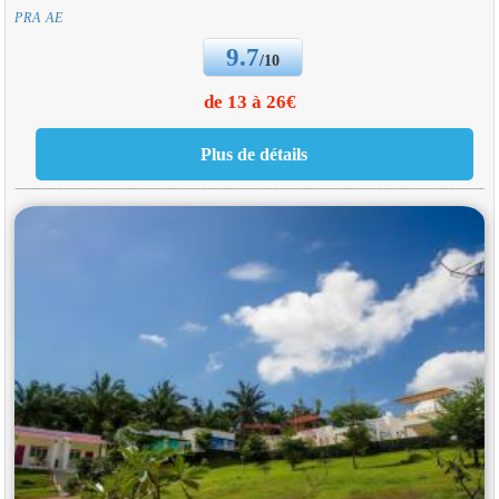
PRA AE
9.7
/10
de 13 à 26€