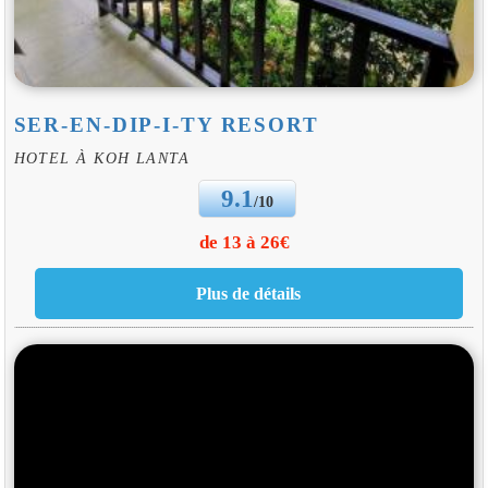
SER-EN-DIP-I-TY RESORT
HOTEL À KOH LANTA
9.1
/10
de 13 à 26€