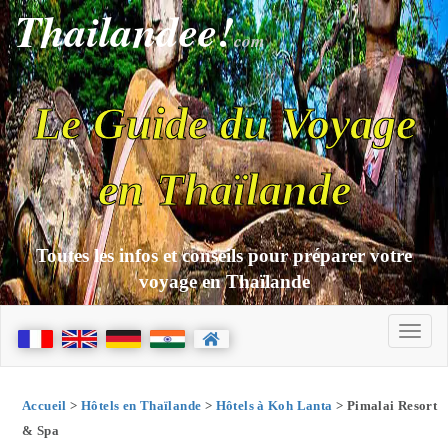
Thailandee!
com
Le Guide du Voyage
en Thaïlande
Toutes les infos et conseils pour préparer votre
voyage en Thaïlande
Accueil
>
Hôtels en Thaïlande
>
Hôtels à Koh Lanta
> Pimalai Resort
& Spa