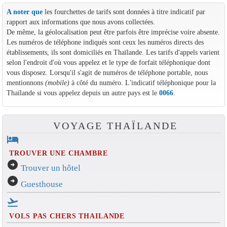
A noter que
les fourchettes de tarifs sont données à titre indicatif par
rapport aux informations que nous avons collectées.
De même, la géolocalisation peut être parfois être imprécise voire absente.
Les numéros de téléphone indiqués sont ceux les numéros directs des
établissements, ils sont domiciliés en Thaïlande. Les tarifs d'appels varient
selon l'endroit d'où vous appelez et le type de forfait téléphonique dont
vous disposez. Lorsqu'il s'agit de numéros de téléphone portable, nous
mentionnons
(mobile)
à côté du numéro. L'indicatif téléphonique pour la
Thaïlande si vous appelez depuis un autre pays est le
0066
.
VOYAGE THAÏLANDE
hotel
TROUVER UNE CHAMBRE
arrow_circle_right
Trouver un hôtel
arrow_circle_right
Guesthouse
flight_takeoff
VOLS PAS CHERS THAILANDE