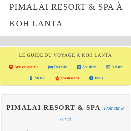
PIMALAI RESORT & SPA À
KOH LANTA
LE GUIDE DU VOYAGE À KOH LANTA
directions_transit
local_hotel
photo_camera
travel_explore
Arriver/partir
Dormir
A visiter
A faire
thermostat
hiking
info
Météo
Excursions
Infos
PIMALAI RESORT & SPA
(voir sur la
carte)