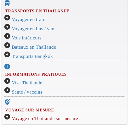
directions_bus_filled
TRANSPORTS EN THAILANDE
arrow_circle_right
Voyager en train
arrow_circle_right
Voyager en bus / van
arrow_circle_right
Vols intérieurs
arrow_circle_right
Bateaux en Thaïlande
arrow_circle_right
Transports Bangkok
info
INFORMATIONS PRATIQUES
arrow_circle_right
Visa Thaïlande
arrow_circle_right
Santé / vaccins
edit_location_alt
VOYAGE SUR MESURE
arrow_circle_right
Voyage en Thaïlande sur mesure