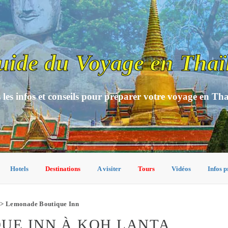
uide du Voyage en Thaï
 les infos et conseils pour préparer votre voyage en Th
Hotels
Destinations
A visiter
Tours
Vidéos
Infos p
> Lemonade Boutique Inn
UE INN À KOH LANTA