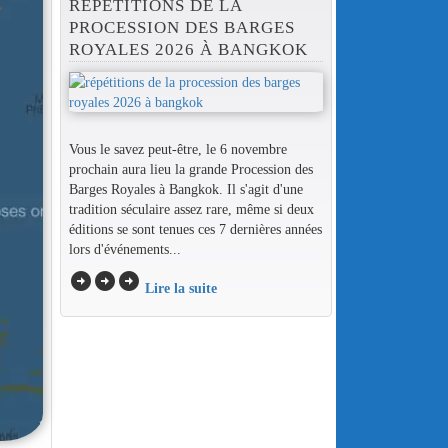
RÉPÉTITIONS DE LA
PROCESSION DES BARGES
ROYALES 2026 À BANGKOK
Vous le savez peut-être, le 6 novembre
prochain aura lieu la grande Procession des
Barges Royales à Bangkok. Il s'agit d'une
tradition séculaire assez rare, même si deux
éditions se sont tenues ces 7 dernières années
lors d'événements...
arrow_circle_right
arrow_circle_right
arrow_circle_right
Lire la suite