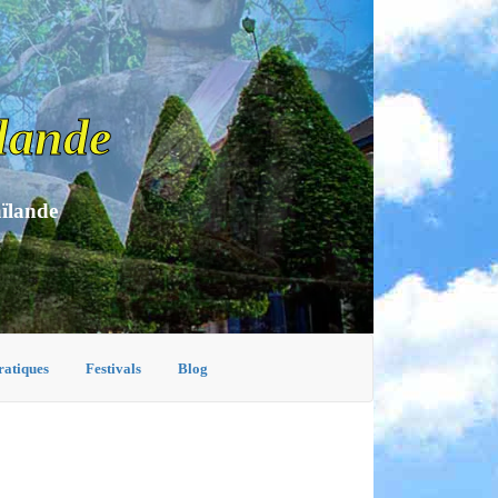
lande
aïlande
ratiques
Festivals
Blog