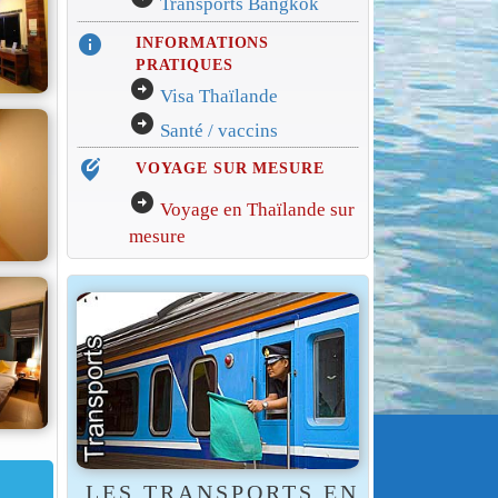
Transports Bangkok
info
INFORMATIONS
PRATIQUES
arrow_circle_right
Visa Thaïlande
arrow_circle_right
Santé / vaccins
edit_location_alt
VOYAGE SUR MESURE
arrow_circle_right
Voyage en Thaïlande sur
mesure
LES TRANSPORTS EN