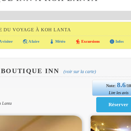
E DU VOYAGE À KOH LANTA
travel_explore
thermostat
hiking
info
A visiter
A faire
Météo
Excursions
Infos
BOUTIQUE INN
(voir sur la carte)
8.6
Note:
/1
Lire les avis
h Lanta