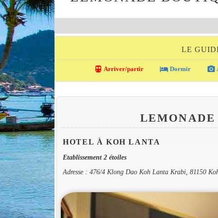
LE GUID
directions_transit
local_hotel
photo_camera
Arriver/partir
Dormir
LEMONADE 
HOTEL À KOH LANTA
Etablissement 2 étoiles
Adresse : 476/4 Klong Dao Koh Lanta Krabi, 81150 Ko