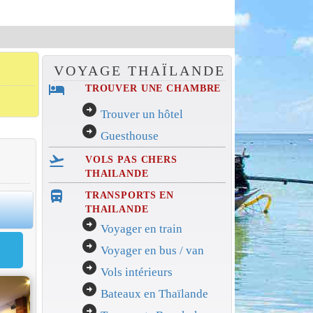
VOYAGE THAÏLANDE
hotel
TROUVER UNE CHAMBRE
arrow_circle_right
Trouver un hôtel
arrow_circle_right
Guesthouse
flight_takeoff
VOLS PAS CHERS
THAILANDE
directions_bus_filled
TRANSPORTS EN
0
THAILANDE
arrow_circle_right
Voyager en train
arrow_circle_right
Voyager en bus / van
arrow_circle_right
Vols intérieurs
arrow_circle_right
Bateaux en Thaïlande
arrow_circle_right