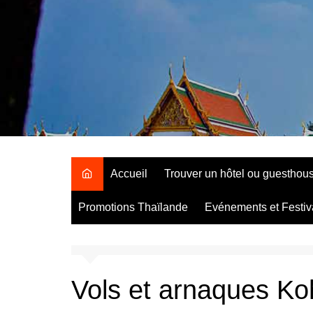
Aller
au
contenu
Accueil
Trouver un hôtel ou guesthou
Promotions Thaïlande
Evénements et Festiv
Vols et arnaques Ko