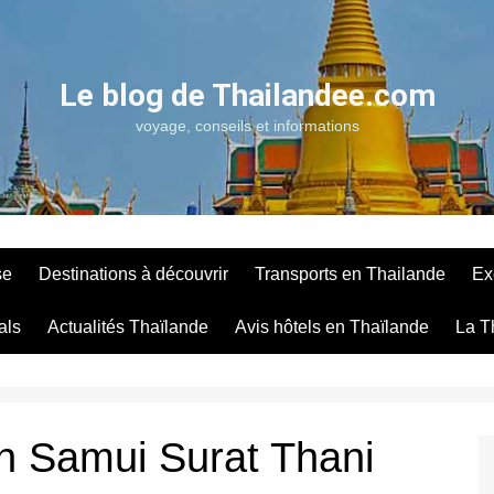
Le blog de Thailandee.com
voyage, conseils et informations
se
Destinations à découvrir
Transports en Thailande
Ex
als
Actualités Thaïlande
Avis hôtels en Thaïlande
La T
h Samui Surat Thani