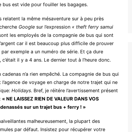
 bus est vide pour fouiller les bagages.
es relatent la même mésaventure sur à peu près
recherche
Google
sur l’expression
« theft ferry samui
 sont les employés de la compagnie de bus qui sont
 l’argent car il est beaucoup plus difficile de prouver
o par exemple a un numéro de série. Et ça dure
’était il y a 4 ans. Le dernier tout à l’heure donc.
d’un cadenas n’a rien empêché. La compagnie de bus qui
 l’agence de voyage en charge de notre trajet qui ne
hique:
Holidays
. Bref, je réitére l’avertissement présent
:
« NE LAISSEZ RIEN DE VALEUR DANS VOS
nassés sur un trajet bus + ferry ! »
alveillantes malheureusement, la plupart des
ules par défaut. Insistez pour récupérer votre