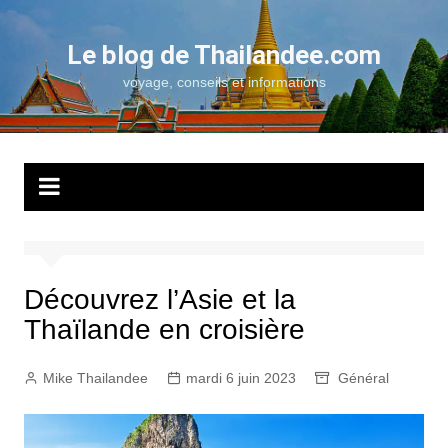
Aller
au
Le blog de Thailandee.com
contenu
voyage, conseils et informations
Découvrez l’Asie et la
Thaïlande en croisière
Mike Thailandee
mardi 6 juin 2023
Général