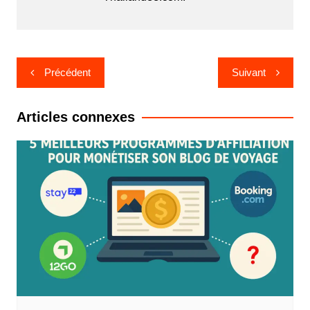
Navigation
Précédent
Suivant
de
l’article
Articles connexes