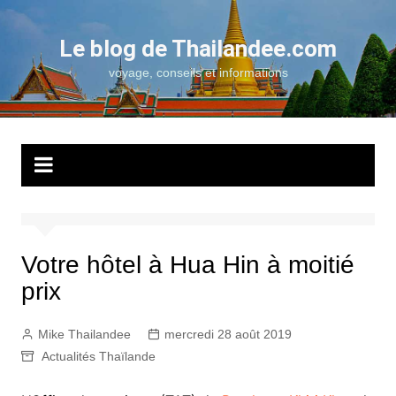
Aller
au
Le blog de Thailandee.com
contenu
voyage, conseils et informations
Votre hôtel à Hua Hin à moitié
prix
Mike Thailandee
mercredi 28 août 2019
Actualités Thaïlande