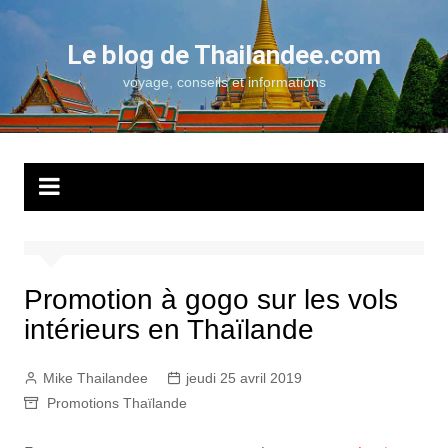
Aller
au
Le blog de Thailandee.com
contenu
voyage, conseils et informations
Promotion à gogo sur les vols
intérieurs en Thaïlande
Mike Thailandee
jeudi 25 avril 2019
Promotions Thaïlande