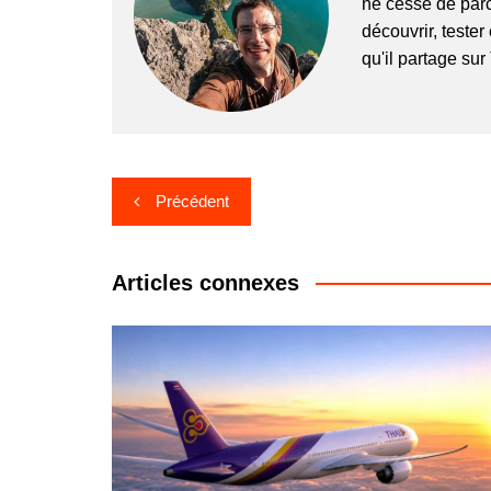
ne cesse de parc
découvrir, tester
qu'il partage su
Navigation
Précédent
de
l’article
Articles connexes