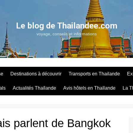
Le blog de Thailandee.com
voyage, conseils et informations
se
Destinations à découvrir
Transports en Thailande
Ex
als
Actualités Thaïlande
Avis hôtels en Thaïlande
La T
is parlent de Bangkok