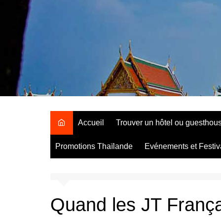
Aller
au
contenu
Accueil
Trouver un hôtel ou guesthou
Promotions Thaïlande
Evénements et Festiv
Quand les JT França