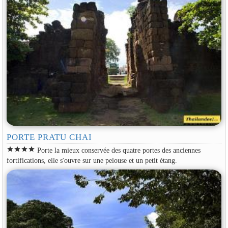
PORTE PRATU CHAI
star
star
star
star
Porte la mieux conservée des quatre portes des anciennes
fortifications, elle s'ouvre sur une pelouse et un petit étang.