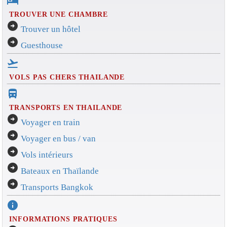
hotel
TROUVER UNE CHAMBRE
arrow_circle_right
Trouver un hôtel
arrow_circle_right
Guesthouse
flight_takeoff
VOLS PAS CHERS THAILANDE
directions_bus_filled
TRANSPORTS EN THAILANDE
arrow_circle_right
Voyager en train
arrow_circle_right
Voyager en bus / van
arrow_circle_right
Vols intérieurs
arrow_circle_right
Bateaux en Thaïlande
arrow_circle_right
Transports Bangkok
info
INFORMATIONS PRATIQUES