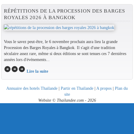
RÉPÉTITIONS DE LA PROCESSION DES BARGES
ROYALES 2026 À BANGKOK
Vous le savez peut-être, le 6 novembre prochain aura lieu la grande
Procession des Barges Royales à Bangkok. Il s'agit d'une tradition
séculaire assez rare, même si deux éditions se sont tenues ces 7 dernières
années lors d'événements...
arrow_circle_right
arrow_circle_right
arrow_circle_right
Lire la suite
Annuaire des hotels Thailande
|
Partir en Thailande
|
A propos
|
Plan du
site
Website © Thailandee.com - 2026