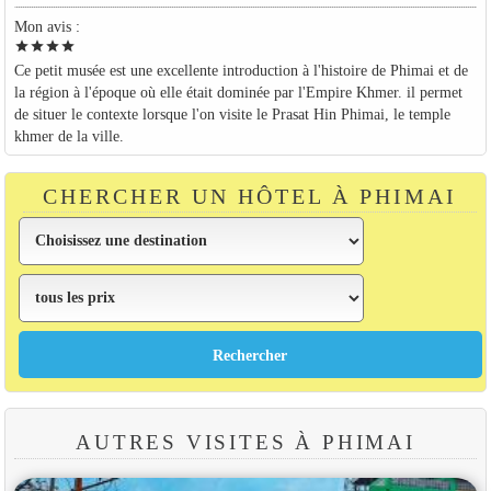
Mon avis :
star
star
star
star
Ce petit musée est une excellente introduction à l'histoire de Phimai et de
la région à l'époque où elle était dominée par l'Empire Khmer. il permet
de situer le contexte lorsque l'on visite le Prasat Hin Phimai, le temple
khmer de la ville.
CHERCHER UN HÔTEL À PHIMAI
AUTRES VISITES À PHIMAI