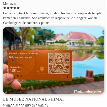
Mon avis :
star
star
star
star
star
Ce parc contient le Prasat Phimai, un des plus beaux exemples de temple
khmer en Thaïlande. Son architecture rappelle celle d'Angkor Wat au
Cambodge en de nombreux points
LE MUSÉE NATIONAL PHIMAI
พิพิธภัณฑสถานแห่งชาติพิมาย