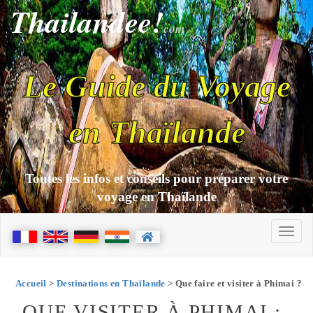
Thailandee!
com
Le Guide du Voyage
en Thaïlande
Toutes les infos et conseils pour préparer votre
voyage en Thaïlande
Accueil
>
Destinations en Thaïlande
> Que faire et visiter à Phimai ?
QUE VISITER À PHIMAI :