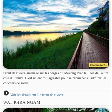
Front de rivière aménagé sur les berges du Mékong avec le Laos de l'autre
côté du fleuve. C'est un endroit agréable pour se promener et admirer les
couchers de soleil.
arrow_circle_right
Voir les détails sur Le front de rivière
WAT PHRA NGAM