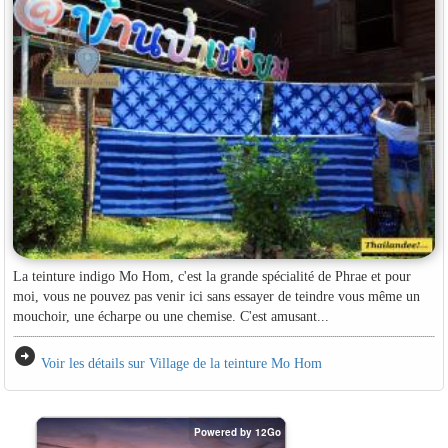
La teinture indigo Mo Hom, c'est la grande spécialité de Phrae et pour
moi, vous ne pouvez pas venir ici sans essayer de teindre vous même un
mouchoir, une écharpe ou une chemise. C'est amusant...
arrow_circle_right
Voir les détails sur Village de la teinture Mo Hom