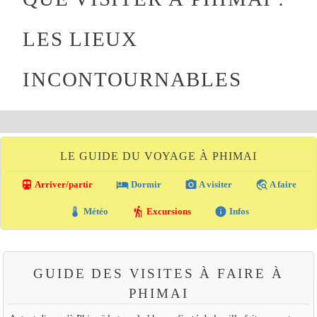
LES LIEUX
INCONTOURNABLES
LE GUIDE DU VOYAGE À PHIMAI
directions_transit
local_hotel
photo_camera
travel_explore
Arriver/partir
Dormir
A visiter
A faire
thermostat
hiking
info
Météo
Excursions
Infos
GUIDE DES VISITES À FAIRE À
PHIMAI