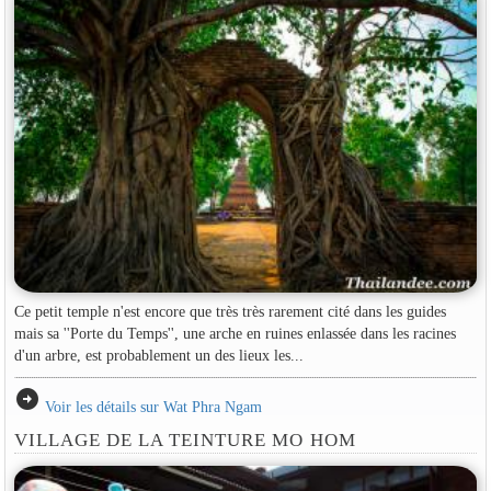
Ce petit temple n'est encore que très très rarement cité dans les guides
mais sa ''Porte du Temps'', une arche en ruines enlassée dans les racines
d'un arbre, est probablement un des lieux les...
arrow_circle_right
Voir les détails sur Wat Phra Ngam
VILLAGE DE LA TEINTURE MO HOM