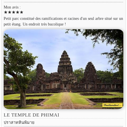
Mon avis :
star
star
star
star
star
Petit parc constitué des ramifications et racines d'un seul arbre situé sur un
petit étang. Un endroit très bucolique !
LE TEMPLE DE PHIMAI
ปราสาทหินพิมาย