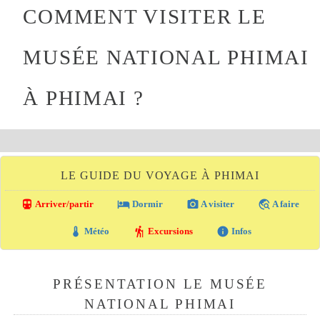
COMMENT VISITER LE
MUSÉE NATIONAL PHIMAI
À PHIMAI ?
LE GUIDE DU VOYAGE À PHIMAI
directions_transit
local_hotel
photo_camera
travel_explore
Arriver/partir
Dormir
A visiter
A faire
thermostat
hiking
info
Météo
Excursions
Infos
PRÉSENTATION LE MUSÉE
NATIONAL PHIMAI