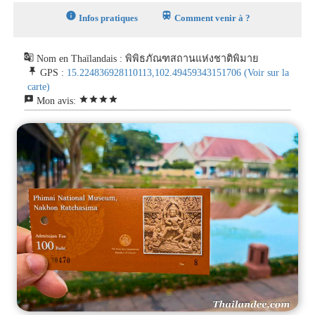
info
train
Infos pratiques
Comment venir à ?
g_translate
Nom en Thaïlandais : พิพิธภัณฑสถานแห่งชาติพิมาย
push_pin
GPS :
15.224836928110113,102.49459343151706
(Voir sur la
carte)
reviews
star
star
star
star
Mon avis: