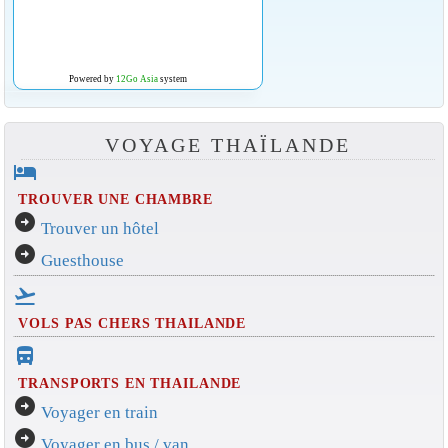
Powered by
12Go Asia
system
VOYAGE THAÏLANDE
hotel
TROUVER UNE CHAMBRE
arrow_circle_right
Trouver un hôtel
arrow_circle_right
Guesthouse
flight_takeoff
VOLS PAS CHERS THAILANDE
directions_bus_filled
TRANSPORTS EN THAILANDE
arrow_circle_right
Voyager en train
arrow_circle_right
Voyager en bus / van