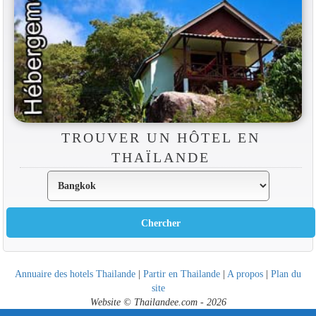
TROUVER UN HÔTEL EN
THAÏLANDE
Annuaire des hotels Thailande
|
Partir en Thailande
|
A propos
|
Plan du
site
Website © Thailandee.com - 2026