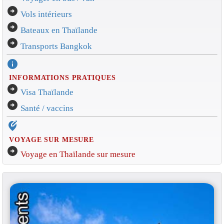
arrow_circle_right
Vols intérieurs
arrow_circle_right
Bateaux en Thaïlande
arrow_circle_right
Transports Bangkok
info
INFORMATIONS PRATIQUES
arrow_circle_right
Visa Thaïlande
arrow_circle_right
Santé / vaccins
edit_location_alt
VOYAGE SUR MESURE
arrow_circle_right
Voyage en Thaïlande sur mesure