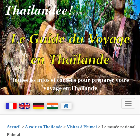
Thailandee!
com
Le Guide du Voyage
en Thaïlande
Toutes les infos et conseils pour préparer votre
voyage en Thaïlande
Accueil
>
A voir en Thaïlande
>
Visites à Phimai
> Le musée national
Phimai