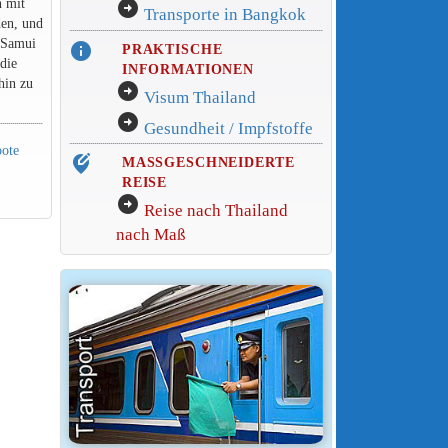
n mit
arrow_circle_right
Transporte in Bangkok
en, und
 Samui
info
PRAKTISCHE
die
INFORMATIONEN
hin zu
arrow_circle_right
Visum Thailand
arrow_circle_right
Gesundheit / Impfstoffe
oote
edit_location_alt
MASSGESCHNEIDERTE
REISE
arrow_circle_right
Reise nach Thailand
nach Maß