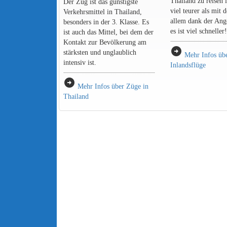
Thailand zu reisen i
Der Zug ist das günstigste
viel teurer als mit
Verkehrsmittel in Thailand,
allem dank der Ang
besonders in der 3. Klasse. Es
es ist viel schneller!
ist auch das Mittel, bei dem der
Kontakt zur Bevölkerung am
arrow_circle_right
stärksten und unglaublich
Mehr Infos üb
intensiv ist.
Inlandsflüge
arrow_circle_right
Mehr Infos über Züge in
Thailand