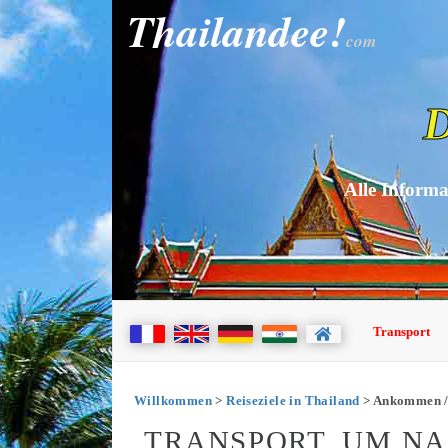
Thailandee!
com
D
Alle Informa
Transport
Willkommen
>
Reiseziele in Thailand
> Ankommen /
TRANSPORT, UM NA