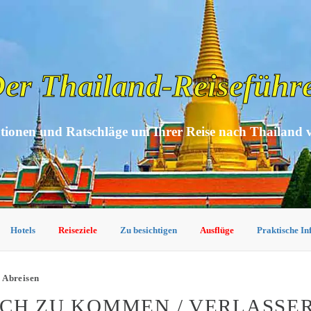
er Thailand-Reiseführ
tionen und Ratschläge um Ihrer Reise nach Thailand 
Hotels
Reiseziele
Zu besichtigen
Ausflüge
Praktische I
 Abreisen
CH ZU KOMMEN / VERLASSE