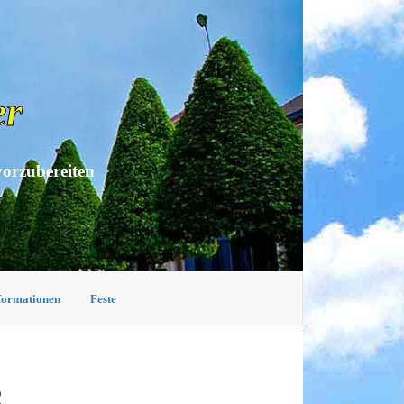
er
vorzubereiten
nformationen
Feste
R