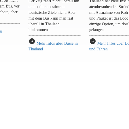
st oft nicht
Der Zug fährt nicht überall hin
Thailand hat viele Insel
 dem Bus, vor
und bedient bestimmte
atemberaubenden Stränd
ebote, aber
touristische Ziele nicht. Aber
mit Ausnahme von Koh
mit dem Bus kann man fast
und Phuket ist das Boot 
überall in Thailand
einzige Option, um dort
hinkommen.
gelangen.
er
arrow_circle_right
arrow_circle_right
Mehr Infos über Busse in
Mehr Infos über B
Thailand
und Fähren