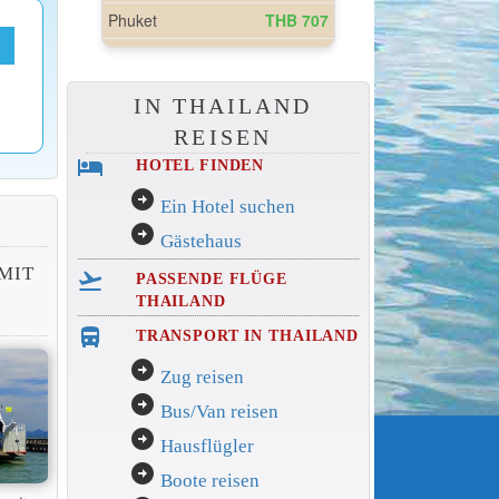
IN THAILAND
REISEN
hotel
HOTEL FINDEN
arrow_circle_right
Ein Hotel suchen
arrow_circle_right
Gästehaus
MIT
flight_takeoff
PASSENDE FLÜGE
THAILAND
directions_bus_filled
TRANSPORT IN THAILAND
arrow_circle_right
Zug reisen
arrow_circle_right
Bus/Van reisen
arrow_circle_right
Hausflügler
arrow_circle_right
Boote reisen