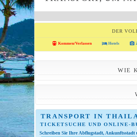
DER VOL
directions_transit
local_hotel
photo_camera
Kommen/Verlassen
Hotels
Z
WIE 
TRANSPORT IN THAIL
TICKETSUCHE UND ONLINE-
Schreiben Sie Ihre Abflugstadt, Ankunftsstadt