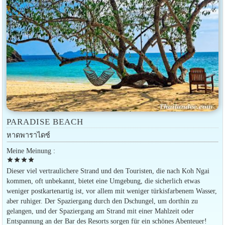
PARADISE BEACH
หาดพาราไดซ์
Meine Meinung :
star
star
star
star
Dieser viel vertraulichere Strand und den Touristen, die nach Koh Ngai
kommen, oft unbekannt, bietet eine Umgebung, die sicherlich etwas
weniger postkartenartig ist, vor allem mit weniger türkisfarbenem Wasser,
aber ruhiger. Der Spaziergang durch den Dschungel, um dorthin zu
gelangen, und der Spaziergang am Strand mit einer Mahlzeit oder
Entspannung an der Bar des Resorts sorgen für ein schönes Abenteuer!