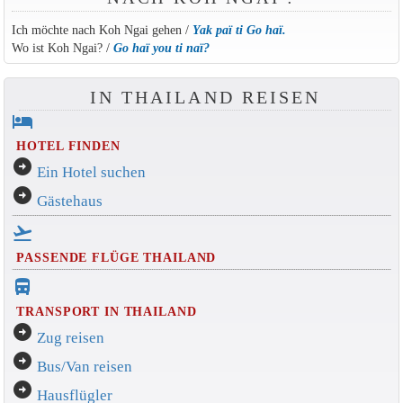
Ich möchte nach Koh Ngai gehen /
Yak paï ti Go haï.
Wo ist Koh Ngai? /
Go haï you ti naï?
IN THAILAND REISEN
hotel
HOTEL FINDEN
arrow_circle_right
Ein Hotel suchen
arrow_circle_right
Gästehaus
flight_takeoff
PASSENDE FLÜGE THAILAND
directions_bus_filled
TRANSPORT IN THAILAND
arrow_circle_right
Zug reisen
arrow_circle_right
Bus/Van reisen
arrow_circle_right
Hausflügler