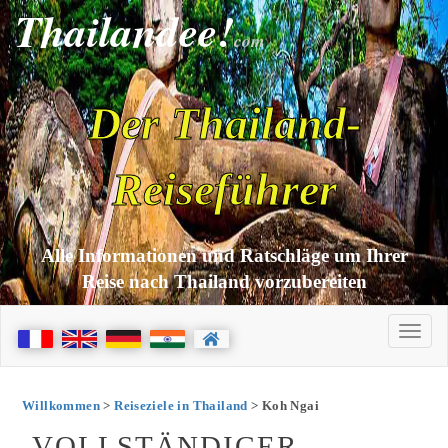
Thailandee!
com
Der Thailand-
Reiseführer
Alle Informationen und Ratschläge um Ihrer
Reise nach Thailand vorzubereiten
Willkommen
>
Reiseziele in Thailand
> Koh Ngai
VOLLSTÄNDIGER