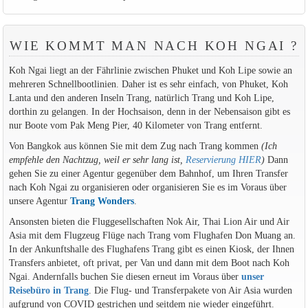
WIE KOMMT MAN NACH KOH NGAI ?
Koh Ngai liegt an der Fährlinie zwischen Phuket und Koh Lipe sowie an
mehreren Schnellbootlinien. Daher ist es sehr einfach, von Phuket, Koh
Lanta und den anderen Inseln Trang, natürlich Trang und Koh Lipe,
dorthin zu gelangen. In der Hochsaison, denn in der Nebensaison gibt es
nur Boote vom Pak Meng Pier, 40 Kilometer von Trang entfernt.
Von Bangkok aus können Sie mit dem Zug nach Trang kommen
(Ich
empfehle den Nachtzug, weil er sehr lang ist,
Reservierung HIER
)
Dann
gehen Sie zu einer Agentur gegenüber dem Bahnhof, um Ihren Transfer
nach Koh Ngai zu organisieren oder organisieren Sie es im Voraus über
unsere Agentur
Trang Wonders
.
Ansonsten bieten die Fluggesellschaften Nok Air, Thai Lion Air und Air
Asia mit dem Flugzeug Flüge nach Trang vom Flughafen Don Muang an.
In der Ankunftshalle des Flughafens Trang gibt es einen Kiosk, der Ihnen
Transfers anbietet, oft privat, per Van und dann mit dem Boot nach Koh
Ngai. Andernfalls buchen Sie diesen erneut im Voraus über
unser
Reisebüro in Trang
. Die Flug- und Transferpakete von Air Asia wurden
aufgrund von COVID gestrichen und seitdem nie wieder eingeführt.