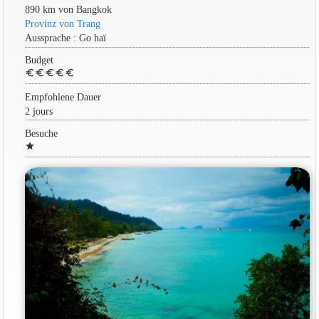
890 km von Bangkok
Provinz von Trang
Aussprache : Go haï
Budget
euro
euro
euro
euro
euro
Empfohlene Dauer
2 jours
Besuche
star