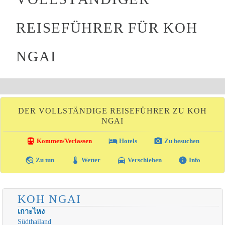
REISEFÜHRER FÜR KOH
NGAI
DER VOLLSTÄNDIGE REISEFÜHRER ZU KOH
NGAI
directions_transit
local_hotel
photo_camera
Kommen/Verlassen
Hotels
Zu besuchen
travel_explore
thermostat
local_taxi
info
Zu tun
Wetter
Verschieben
Info
KOH NGAI
เกาะไหง
Südthailand