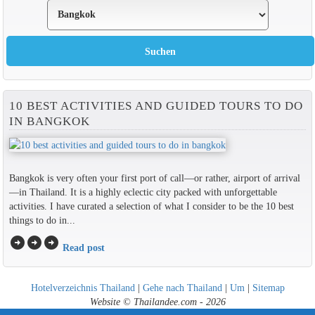
10 BEST ACTIVITIES AND GUIDED TOURS TO DO
IN BANGKOK
Bangkok is very often your first port of call—or rather, airport of arrival
—in Thailand. It is a highly eclectic city packed with unforgettable
activities. I have curated a selection of what I consider to be the 10 best
things to do in...
arrow_circle_right
arrow_circle_right
arrow_circle_right
Read post
Hotelverzeichnis Thailand
|
Gehe nach Thailand
|
Um
|
Sitemap
Website © Thailandee.com - 2026