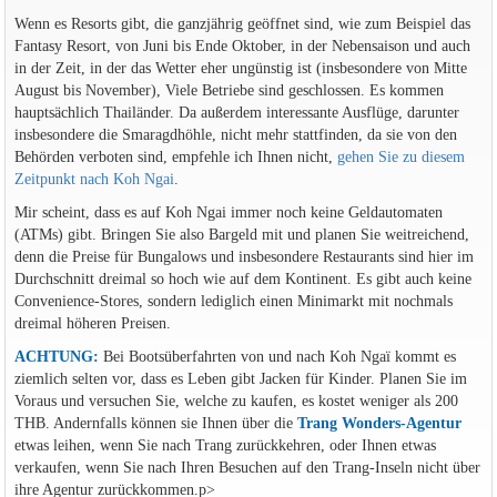
Wenn es Resorts gibt, die ganzjährig geöffnet sind, wie zum Beispiel das
Fantasy Resort, von Juni bis Ende Oktober, in der Nebensaison und auch
in der Zeit, in der das Wetter eher ungünstig ist (insbesondere von Mitte
August bis November), Viele Betriebe sind geschlossen. Es kommen
hauptsächlich Thailänder. Da außerdem interessante Ausflüge, darunter
insbesondere die Smaragdhöhle, nicht mehr stattfinden, da sie von den
Behörden verboten sind, empfehle ich Ihnen nicht,
gehen Sie zu diesem
Zeitpunkt nach Koh Ngai
.
Mir scheint, dass es auf Koh Ngai immer noch keine Geldautomaten
(ATMs) gibt. Bringen Sie also Bargeld mit und planen Sie weitreichend,
denn die Preise für Bungalows und insbesondere Restaurants sind hier im
Durchschnitt dreimal so hoch wie auf dem Kontinent. Es gibt auch keine
Convenience-Stores, sondern lediglich einen Minimarkt mit nochmals
dreimal höheren Preisen.
ACHTUNG:
Bei Bootsüberfahrten von und nach Koh Ngaï kommt es
ziemlich selten vor, dass es Leben gibt Jacken für Kinder. Planen Sie im
Voraus und versuchen Sie, welche zu kaufen, es kostet weniger als 200
THB. Andernfalls können sie Ihnen über die
Trang Wonders-Agentur
etwas leihen, wenn Sie nach Trang zurückkehren, oder Ihnen etwas
verkaufen, wenn Sie nach Ihren Besuchen auf den Trang-Inseln nicht über
ihre Agentur zurückkommen.p>