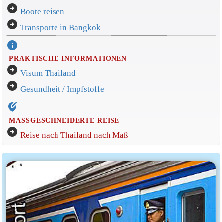
arrow_circle_right
Boote reisen
arrow_circle_right
Transporte in Bangkok
info
PRAKTISCHE INFORMATIONEN
arrow_circle_right
Visum Thailand
arrow_circle_right
Gesundheit / Impfstoffe
edit_location_alt
MASSGESCHNEIDERTE REISE
arrow_circle_right
Reise nach Thailand nach Maß