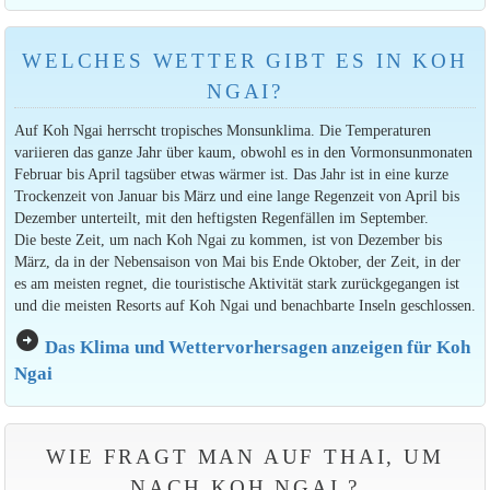
WELCHES WETTER GIBT ES IN KOH
NGAI?
Auf Koh Ngai herrscht tropisches Monsunklima. Die Temperaturen
variieren das ganze Jahr über kaum, obwohl es in den Vormonsunmonaten
Februar bis April tagsüber etwas wärmer ist. Das Jahr ist in eine kurze
Trockenzeit von Januar bis März und eine lange Regenzeit von April bis
Dezember unterteilt, mit den heftigsten Regenfällen im September.
Die beste Zeit, um nach Koh Ngai zu kommen, ist von Dezember bis
März, da in der Nebensaison von Mai bis Ende Oktober, der Zeit, in der
es am meisten regnet, die touristische Aktivität stark zurückgegangen ist
und die meisten Resorts auf Koh Ngai und benachbarte Inseln geschlossen.
arrow_circle_right
Das Klima und Wettervorhersagen anzeigen für Koh
Ngai
WIE FRAGT MAN AUF THAI, UM
NACH KOH NGAI ?