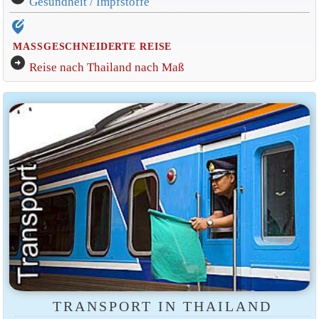
Gesundheit / Impfstoffe
edit_location_alt
MASSGESCHNEIDERTE REISE
arrow_circle_right
Reise nach Thailand nach Maß
TRANSPORT IN THAILAND