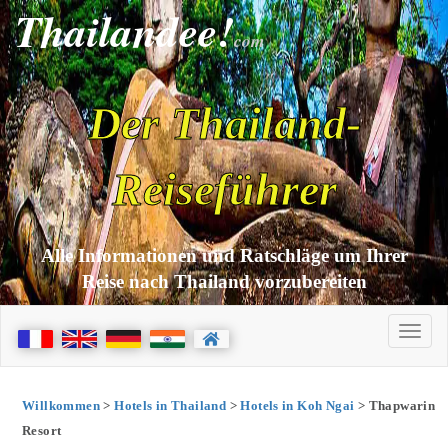
Thailandee!
com
Der Thailand-
Reiseführer
Alle Informationen und Ratschläge um Ihrer
Reise nach Thailand vorzubereiten
Willkommen
>
Hotels in Thailand
>
Hotels in Koh Ngai
> Thapwarin
Resort