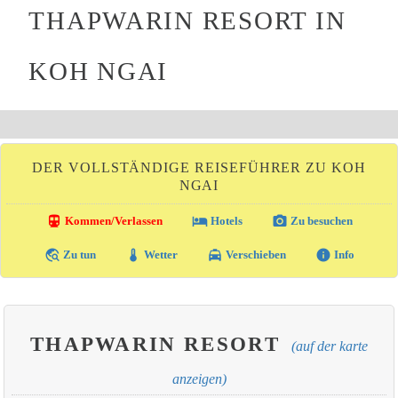
THAPWARIN RESORT IN
KOH NGAI
DER VOLLSTÄNDIGE REISEFÜHRER ZU KOH
NGAI
directions_transit
local_hotel
photo_camera
Kommen/Verlassen
Hotels
Zu besuchen
travel_explore
thermostat
local_taxi
info
Zu tun
Wetter
Verschieben
Info
THAPWARIN RESORT
(auf der karte
anzeigen)