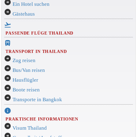
arrow_circle_right
Ein Hotel suchen
arrow_circle_right
Gästehaus
flight_takeoff
PASSENDE FLÜGE THAILAND
directions_bus_filled
TRANSPORT IN THAILAND
arrow_circle_right
Zug reisen
arrow_circle_right
Bus/Van reisen
arrow_circle_right
Hausflügler
arrow_circle_right
Boote reisen
arrow_circle_right
Transporte in Bangkok
info
PRAKTISCHE INFORMATIONEN
arrow_circle_right
Visum Thailand
arrow_circle_right