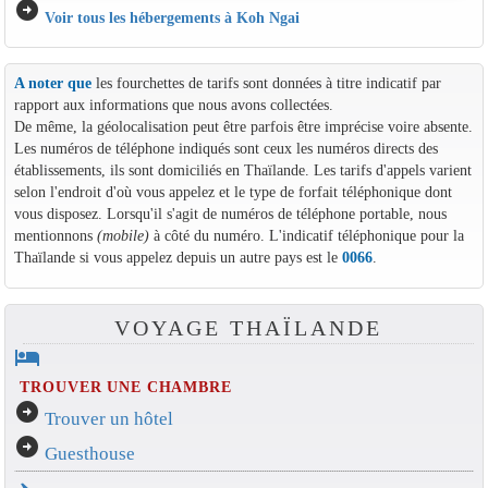
arrow_circle_right
Voir tous les hébergements à Koh Ngai
A noter que
les fourchettes de tarifs sont données à titre indicatif par
rapport aux informations que nous avons collectées.
De même, la géolocalisation peut être parfois être imprécise voire absente.
Les numéros de téléphone indiqués sont ceux les numéros directs des
établissements, ils sont domiciliés en Thaïlande. Les tarifs d'appels varient
selon l'endroit d'où vous appelez et le type de forfait téléphonique dont
vous disposez. Lorsqu'il s'agit de numéros de téléphone portable, nous
mentionnons
(mobile)
à côté du numéro. L'indicatif téléphonique pour la
Thaïlande si vous appelez depuis un autre pays est le
0066
.
VOYAGE THAÏLANDE
hotel
TROUVER UNE CHAMBRE
arrow_circle_right
Trouver un hôtel
arrow_circle_right
Guesthouse