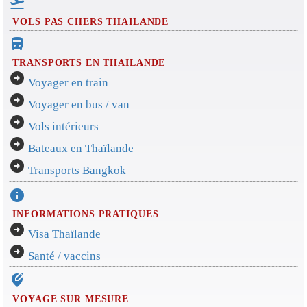
flight_takeoff
VOLS PAS CHERS THAILANDE
directions_bus_filled
TRANSPORTS EN THAILANDE
arrow_circle_right
Voyager en train
arrow_circle_right
Voyager en bus / van
arrow_circle_right
Vols intérieurs
arrow_circle_right
Bateaux en Thaïlande
arrow_circle_right
Transports Bangkok
info
INFORMATIONS PRATIQUES
arrow_circle_right
Visa Thaïlande
arrow_circle_right
Santé / vaccins
edit_location_alt
VOYAGE SUR MESURE