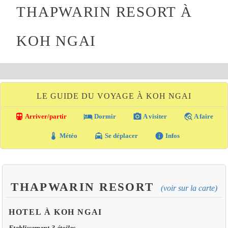
THAPWARIN RESORT À
KOH NGAI
LE GUIDE DU VOYAGE À KOH NGAI
directions_transit
local_hotel
photo_camera
travel_explore
Arriver/partir
Dormir
A visiter
A faire
thermostat
local_taxi
info
Météo
Se déplacer
Infos
THAPWARIN RESORT
(voir sur la carte)
HOTEL À KOH NGAI
Etablissement 3 étoiles