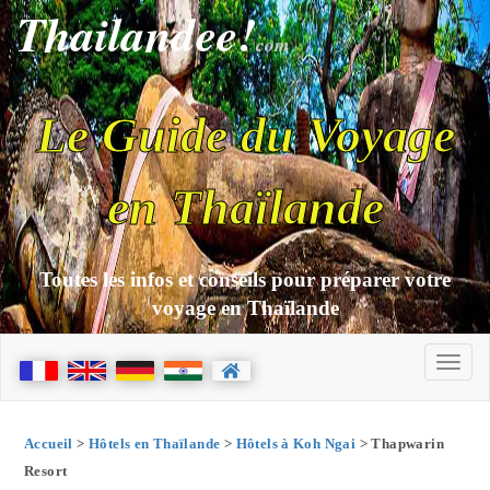
Thailandee!
com
Le Guide du Voyage
en Thaïlande
Toutes les infos et conseils pour préparer votre
voyage en Thaïlande
Accueil
>
Hôtels en Thaïlande
>
Hôtels à Koh Ngai
> Thapwarin
Resort