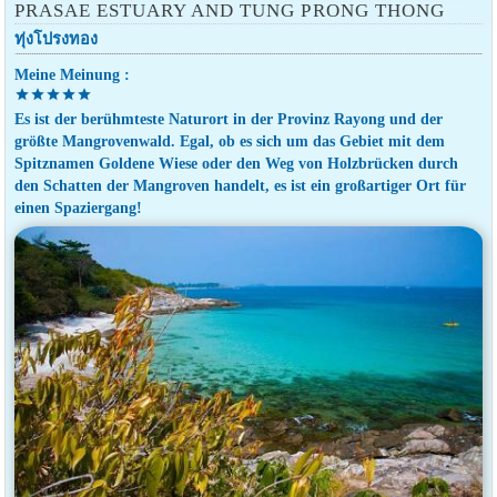
PRASAE ESTUARY AND TUNG PRONG THONG
ทุ่งโปรงทอง
Meine Meinung :
star
star
star
star
star
Es ist der berühmteste Naturort in der Provinz Rayong und der
größte Mangrovenwald. Egal, ob es sich um das Gebiet mit dem
Spitznamen Goldene Wiese oder den Weg von Holzbrücken durch
den Schatten der Mangroven handelt, es ist ein großartiger Ort für
einen Spaziergang!