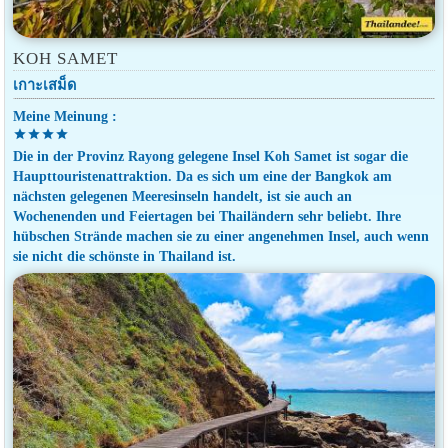
KOH SAMET
เกาะเสม็ด
Meine Meinung :
star
star
star
star
Die in der Provinz Rayong gelegene Insel Koh Samet ist sogar die
Haupttouristenattraktion. Da es sich um eine der Bangkok am
nächsten gelegenen Meeresinseln handelt, ist sie auch an
Wochenenden und Feiertagen bei Thailändern sehr beliebt. Ihre
hübschen Strände machen sie zu einer angenehmen Insel, auch wenn
sie nicht die schönste in Thailand ist.