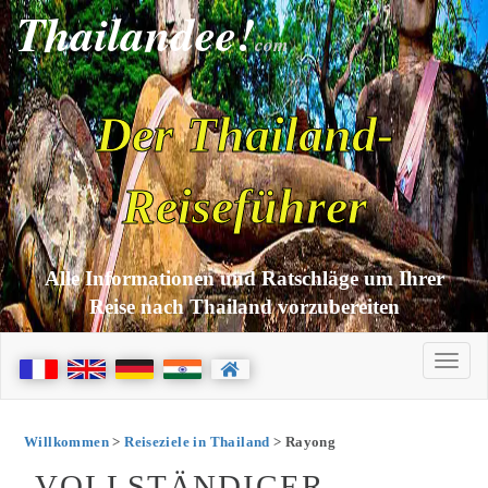
Thailandee!
com
Der Thailand-
Reiseführer
Alle Informationen und Ratschläge um Ihrer
Reise nach Thailand vorzubereiten
Willkommen
>
Reiseziele in Thailand
> Rayong
VOLLSTÄNDIGER