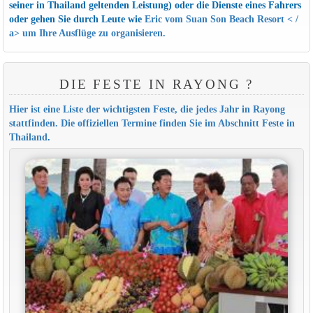
seiner in Thailand geltenden Leistung) oder die Dienste eines Fahrers
oder gehen Sie durch Leute wie
Eric vom Suan Son Beach Resort < /
a>
um Ihre Ausflüge zu organisieren.
DIE FESTE IN RAYONG ?
Hier ist eine Liste der wichtigsten Feste, die jedes Jahr in Rayong
stattfinden. Die offiziellen Termine finden Sie im Abschnitt
Feste in
Thailand
.