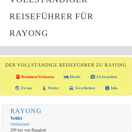
REISEFÜHRER FÜR
RAYONG
DER VOLLSTÄNDIGE REISEFÜHRER ZU RAYONG
directions_transit
local_hotel
photo_camera
Kommen/Verlassen
Hotels
Zu besuchen
travel_explore
thermostat
local_taxi
info
Zu tun
Wetter
Verschieben
Info
RAYONG
ระยอง
Ostthailand
209 km von Bangkok