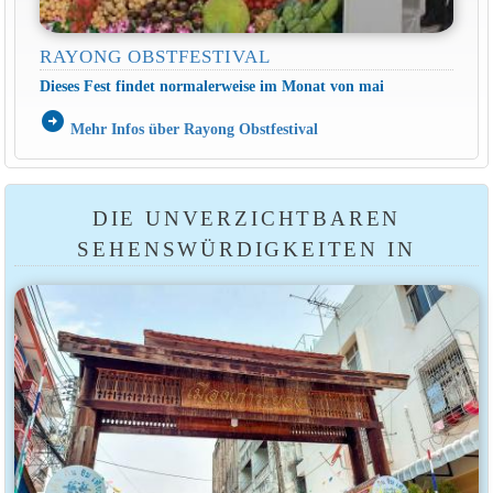
RAYONG OBSTFESTIVAL
Dieses Fest findet normalerweise im Monat von
mai
arrow_circle_right
Mehr Infos über Rayong Obstfestival
DIE UNVERZICHTBAREN
SEHENSWÜRDIGKEITEN IN