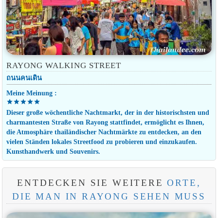
RAYONG WALKING STREET
ถนนคนเดิน
Meine Meinung :
star
star
star
star
star
Dieser große wöchentliche Nachtmarkt, der in der historischsten und
charmantesten Straße von Rayong stattfindet, ermöglicht es Ihnen,
die Atmosphäre thailändischer Nachtmärkte zu entdecken, an den
vielen Ständen lokales Streetfood zu probieren und einzukaufen.
Kunsthandwerk und Souvenirs.
ENTDECKEN SIE WEITERE
ORTE,
DIE MAN IN RAYONG SEHEN MUSS