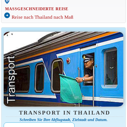
edit_location_alt
MASSGESCHNEIDERTE REISE
arrow_circle_right
Reise nach Thailand nach Maß
TRANSPORT IN THAILAND
Schreiben Sie Ihre Abflugstadt, Zielstadt und Datum.