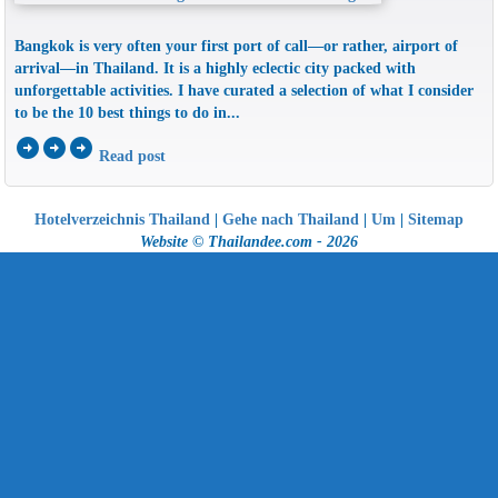
Bangkok is very often your first port of call—or rather, airport of
arrival—in Thailand. It is a highly eclectic city packed with
unforgettable activities. I have curated a selection of what I consider
to be the 10 best things to do in...
arrow_circle_right
arrow_circle_right
arrow_circle_right
Read post
Hotelverzeichnis Thailand
|
Gehe nach Thailand
|
Um
|
Sitemap
Website © Thailandee.com - 2026