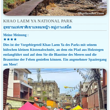
KHAO LAEM YA NATIONAL PARK
อุทยานแห่งชาติเขาแหลมหญ้า-หมู่เกาะเสม็ด
Meine Meinung :
star
star
star
star
Dies ist der Vorgebirgeteil Khao Laem Ya des Parks mit seinem
hübschen kleinen Küstenabschnitt, an dem ein Pfad aus Holzstegen
entlangführt und auf dem Sie die Blautöne des Meeres und die
Brauntöne der Felsen genießen können. Ein angenehmer Spaziergang
am Meer!