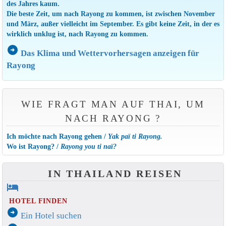
des Jahres kaum.
Die beste Zeit, um nach Rayong zu kommen, ist zwischen November
und März, außer vielleicht im September. Es gibt keine Zeit, in der es
wirklich unklug ist, nach Rayong zu kommen.
arrow_circle_right
Das Klima und Wettervorhersagen anzeigen für
Rayong
WIE FRAGT MAN AUF THAI, UM
NACH RAYONG ?
Ich möchte nach Rayong gehen /
Yak paï ti Rayong.
Wo ist Rayong? /
Rayong you ti naï?
IN THAILAND REISEN
hotel
HOTEL FINDEN
arrow_circle_right
Ein Hotel suchen