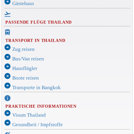
arrow_circle_right
Gästehaus
flight_takeoff
PASSENDE FLÜGE THAILAND
directions_bus_filled
TRANSPORT IN THAILAND
arrow_circle_right
Zug reisen
arrow_circle_right
Bus/Van reisen
arrow_circle_right
Hausflügler
arrow_circle_right
Boote reisen
arrow_circle_right
Transporte in Bangkok
info
PRAKTISCHE INFORMATIONEN
arrow_circle_right
Visum Thailand
arrow_circle_right
Gesundheit / Impfstoffe