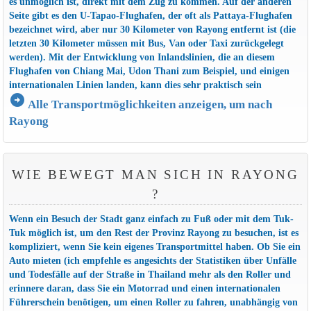
es unmöglich ist, direkt mit dem Zug zu kommen. Auf der anderen
Seite gibt es den U-Tapao-Flughafen, der oft als Pattaya-Flughafen
bezeichnet wird, aber nur 30 Kilometer von Rayong entfernt ist (die
letzten 30 Kilometer müssen mit Bus, Van oder Taxi zurückgelegt
werden). Mit der Entwicklung von Inlandslinien, die an diesem
Flughafen von Chiang Mai, Udon Thani zum Beispiel, und einigen
internationalen Linien landen, kann dies sehr praktisch sein
arrow_circle_right
Alle Transportmöglichkeiten anzeigen, um nach
Rayong
WIE BEWEGT MAN SICH IN RAYONG
?
Wenn ein Besuch der Stadt ganz einfach zu Fuß oder mit dem Tuk-
Tuk möglich ist, um den Rest der Provinz Rayong zu besuchen, ist es
kompliziert, wenn Sie kein eigenes Transportmittel haben. Ob Sie ein
Auto mieten (ich empfehle es angesichts der Statistiken über Unfälle
und Todesfälle auf der Straße in Thailand mehr als den Roller und
erinnere daran, dass Sie ein Motorrad und einen internationalen
Führerschein benötigen, um einen Roller zu fahren, unabhängig von