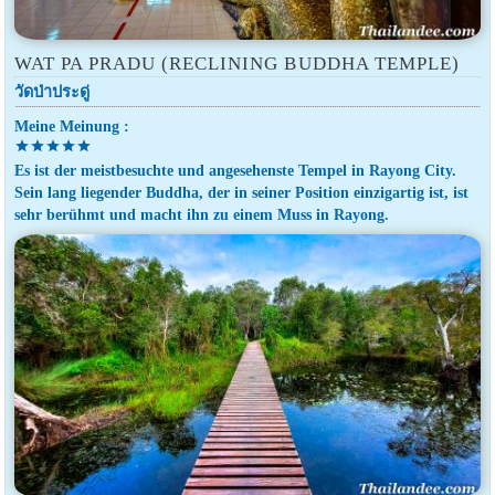
WAT PA PRADU (RECLINING BUDDHA TEMPLE)
วัดป่าประดู่
Meine Meinung :
star
star
star
star
star
Es ist der meistbesuchte und angesehenste Tempel in Rayong City.
Sein lang liegender Buddha, der in seiner Position einzigartig ist, ist
sehr berühmt und macht ihn zu einem Muss in Rayong.