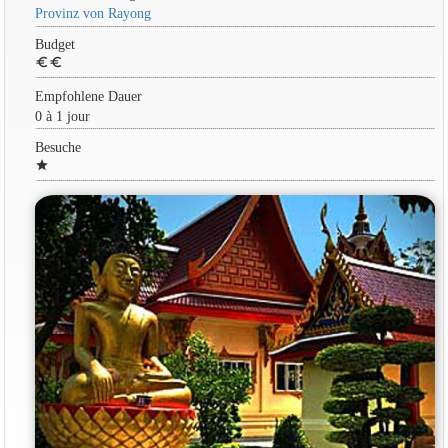
Provinz von Rayong
Budget
euro
euro
Empfohlene Dauer
0 à 1 jour
Besuche
star