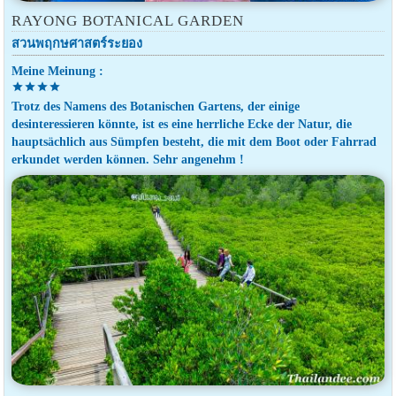
RAYONG BOTANICAL GARDEN
สวนพฤกษศาสตร์ระยอง
Meine Meinung :
star
star
star
star
Trotz des Namens des Botanischen Gartens, der einige
desinteressieren könnte, ist es eine herrliche Ecke der Natur, die
hauptsächlich aus Sümpfen besteht, die mit dem Boot oder Fahrrad
erkundet werden können. Sehr angenehm !