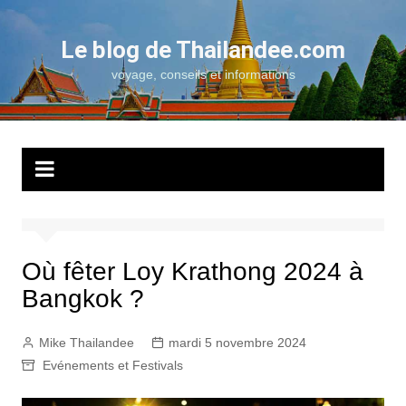
Aller
au
Le blog de Thailandee.com
contenu
voyage, conseils et informations
Où fêter Loy Krathong 2024 à
Bangkok ?
Mike Thailandee
mardi 5 novembre 2024
Evénements et Festivals